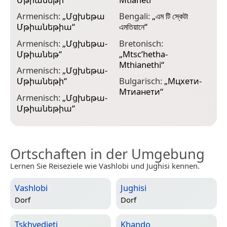
Armenisch:
„
Մցխեթա
Bengali:
„
এম টি স্কেটা
C
Մթիանեթիա
“
এমতিয়ানে
“
Armenisch:
„
Մցխեթա-
Bretonisch:
C
Մթիանեթ
“
„
Mtsc’hetha-
Mthianethi
“
Armenisch:
„
Մցխեթա-
D
Մթիանեթի
“
Bulgarisch:
„
Мцхети-
M
Мтианети
“
Armenisch:
„
Մցխեթա-
E
Մթիանեթիա
“
M
Ortschaften in der Umgebung
Lernen Sie Reiseziele wie Vashlobi und Jughisi kennen.
Vashlobi
Jughisi
Dorf
Dorf
Tskhvedieti
Khando