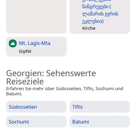
ნანგრევები (
ლაშარის ჯვრის
ეკლესია)
Kirche
Mt. Lagis-Mta
Gipfel
Georgien
: Sehenswerte
Reiseziele
Erfahren Sie mehr über Südossetien, Tiflis, Sochumi und
Batumi.
Südossetien
Tiflis
Sochumi
Batumi