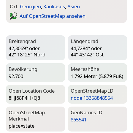
Ort:
Georgien
,
Kaukasus
,
Asien
Auf Open­Street­Map ansehen
Breitengrad
Längengrad
42,3069° oder
44,7284° oder
42° 18′ 25″ Nord
44° 43′ 42″ Ost
Bevölkerung
Meereshöhe
92.700
1.792 Meter (5.879 Fuß)
Open Location Code
Open­Street­Map ID
8HJ68P4H+Q8
node 13358848554
Open­Street­Map-
Geo­Names ID
Merkmal
865541
place=­state