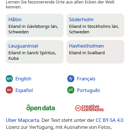
Lernen Sie faszinierende Orte aus allen Ecken der Welt
kennen.
Hålön
Söderholm
Eiland in
Gävleborgs län,
Eiland in
Stockholms län,
Schweden
Schweden
Leuguaninsel
Havhestholmen
Eiland in
Sancti Spíritus,
Eiland in
Svalbard
Kuba
English
Français
Español
Português
Über Mapcarta
. Der Text steht unter der
CC BY-SA 4.0
Lizenz zur Verfügung, mit Ausnahme von Fotos,