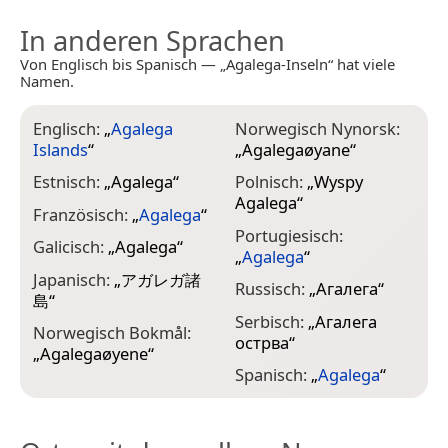
In anderen Sprachen
Von Englisch bis Spanisch — „Agalega-Inseln“ hat viele
Namen.
Englisch:
„
Agalega
Norwegisch Nynorsk:
Islands
“
„
Agalegaøyane
“
Estnisch:
„
Agalega
“
Polnisch:
„
Wyspy
Agalega
“
Französisch:
„
Agalega
“
Portugiesisch:
Galicisch:
„
Agalega
“
„
Agalega
“
Japanisch:
„
アガレガ諸
Russisch:
„
Агалега
“
島
“
Serbisch:
„
Агалега
Norwegisch Bokmål:
острва
“
„
Agalegaøyene
“
Spanisch:
„
Agalega
“