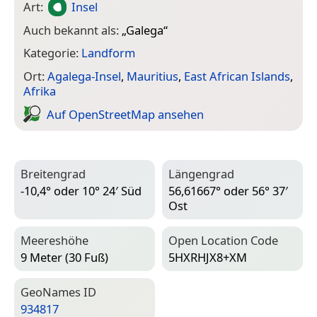
Art:
Insel
Auch bekannt als:
„
Galega
“
Kategorie:
Landform
Ort:
Agalega-Insel
,
Mauritius
,
East African Islands
,
Afrika
Auf Open­Street­Map ansehen
Breitengrad
Längengrad
-10,4° oder 10° 24′ Süd
56,61667° oder 56° 37′
Ost
Meereshöhe
Open Location Code
9 Meter (30 Fuß)
5HXRHJX8+XM
Geo­Names ID
934817