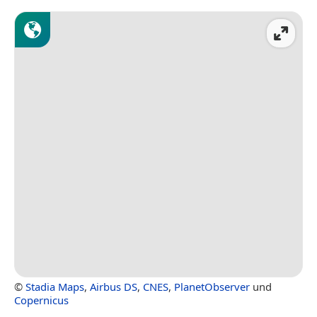
©
Stadia Maps
,
Airbus DS
,
CNES
,
PlanetObserver
und
Copernicus