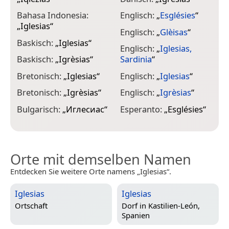
F
Bahasa Indonesia:
Englisch:
„
Esglésies
“
„
Iglesias
“
G
Englisch:
„
Glèisas
“
I
Baskisch:
„
Iglesias
“
Englisch:
„
Iglesias,
G
Baskisch:
„
Igrèsias
“
Sardinia
“
I
Bretonisch:
„
Iglesias
“
Englisch:
„
Iglesias
“
(
Bretonisch:
„
Igrèsias
“
Englisch:
„
Igrèsias
“
I
Bulgarisch:
„
Иглесиас
“
Esperanto:
„
Esglésies
“
I
Orte mit demselben Namen
Entdecken Sie weitere Orte namens „Iglesias“.
Iglesias
Iglesias
Ortschaft
Dorf in
Kastilien-León,
Spanien