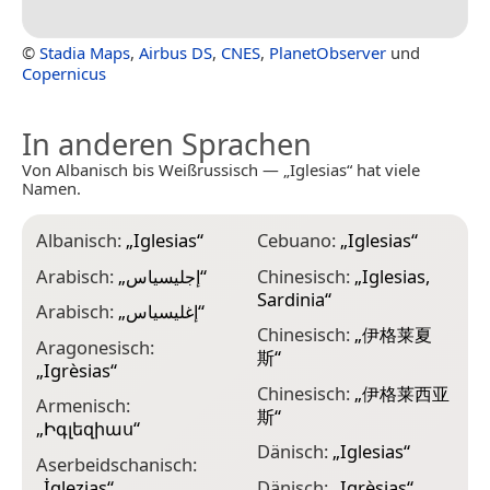
©
Stadia Maps
,
Airbus DS
,
CNES
,
PlanetObserver
und
Copernicus
In anderen Sprachen
Von Albanisch bis Weißrussisch — „Iglesias“ hat viele
Namen.
Albanisch:
„
Iglesias
“
Cebuano:
„
Iglesias
“
E
Arabisch:
„
إجليسياس
“
Chinesisch:
„
Iglesias,
E
Sardinia
“
Arabisch:
„
إغليسياس
“
E
Chinesisch:
„
伊格莱夏
Aragonesisch:
F
斯
“
„
Igrèsias
“
F
Chinesisch:
„
伊格莱西亚
Armenisch:
„
斯
“
„
Իգլեզիաս
“
F
Dänisch:
„
Iglesias
“
Aserbeidschanisch:
F
„
İqlezias
“
Dänisch:
„
Igrèsias
“