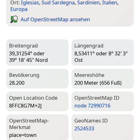
Ort:
Iglesias
,
Sud Sardegna
,
Sardinien
,
Italien
,
Europa
Auf Open­Street­Map ansehen
Breitengrad
Längengrad
39,31254° oder
8,53411° oder 8° 32′ 3″
39° 18′ 45″ Nord
Ost
Bevölkerung
Meereshöhe
28.200
200 Meter (656 Fuß)
Open Location Code
Open­Street­Map ID
8FFC8G7M+2J
node 72990716
Open­Street­Map-
Geo­Names ID
Merkmal
2524533
place=­town