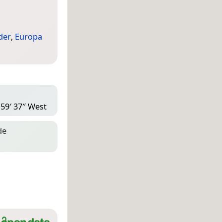
der
,
Europa
 59′ 37″ West
de