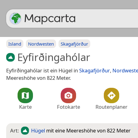
Island
Nordwesten
Skagafjörður
Eyfirðingahólar
Eyfirðingahólar ist ein Hügel in
Skagafjörður
,
Nordwest
Meereshöhe von 822 Meter.
Karte
Fotokarte
Routenplaner
Art:
Hügel
mit eine Meereshöhe von 822 Meter