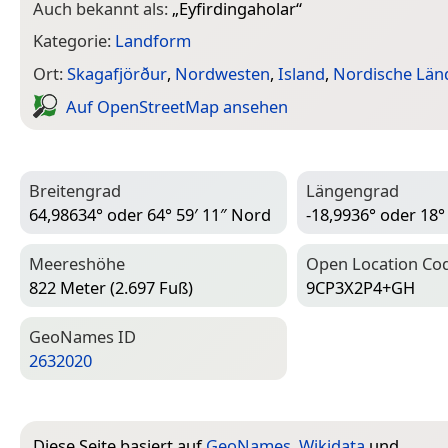
Auch bekannt als:
„
Eyfirdingaholar
“
Kategorie:
Landform
Ort:
Skagafjörður
,
Nordwesten
,
Island
,
Nordische Län
Auf Open­Street­Map ansehen
Breitengrad
Längengrad
64,98634° oder 64° 59′ 11″ Nord
-18,9936° oder 18°
Meereshöhe
Open Location Co
822 Meter (2.697 Fuß)
9CP3X2P4+GH
Geo­Names ID
2632020
Diese Seite basiert auf
GeoNames
,
Wikidata
und