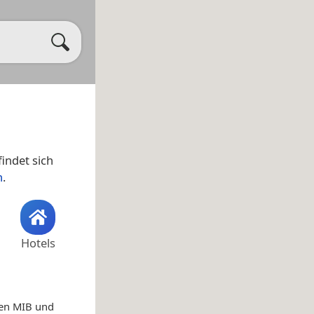
indet sich
n
.
Hotels
hen MIB und