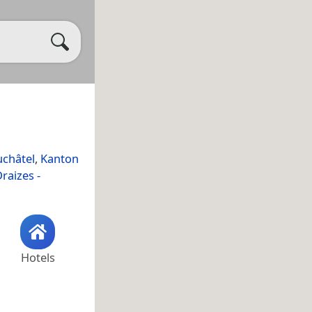
uchâtel
,
Kanton
raizes -
Hotels