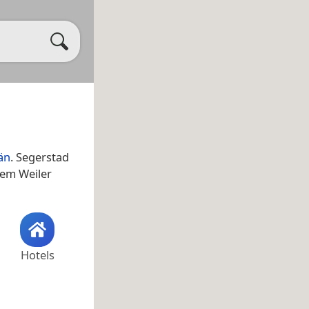
än
. Segerstad
em Weiler
Hotels