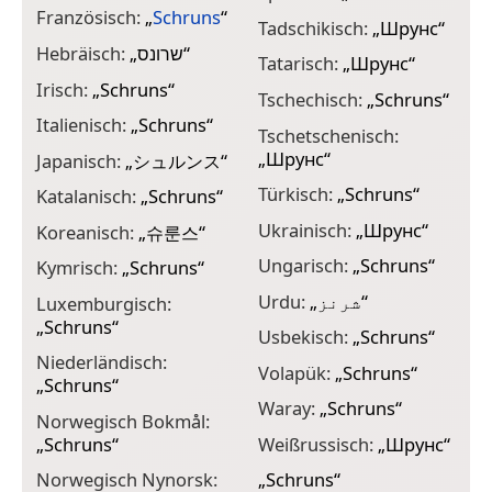
Französisch:
„
Schruns
“
Tadschikisch:
„
Шрунс
“
Hebräisch:
„
שרונס
“
Tatarisch:
„
Шрунс
“
Irisch:
„
Schruns
“
Tschechisch:
„
Schruns
“
Italienisch:
„
Schruns
“
Tschetschenisch:
„
Шрунс
“
Japanisch:
„
シュルンス
“
Türkisch:
„
Schruns
“
Katalanisch:
„
Schruns
“
Ukrainisch:
„
Шрунс
“
Koreanisch:
„
슈룬스
“
Ungarisch:
„
Schruns
“
Kymrisch:
„
Schruns
“
Urdu:
„
شرنز
“
Luxemburgisch:
„
Schruns
“
Usbekisch:
„
Schruns
“
Niederländisch:
Volapük:
„
Schruns
“
„
Schruns
“
Waray:
„
Schruns
“
Norwegisch Bokmål:
„
Schruns
“
Weißrussisch:
„
Шрунс
“
Norwegisch Nynorsk:
„
Schruns
“