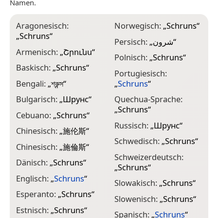
Namen.
Aragonesisch:
Norwegisch:
„
Schruns
“
„
Schruns
“
Persisch:
„
شرون
“
Armenisch:
„
Շրունս
“
Polnisch:
„
Schruns
“
Baskisch:
„
Schruns
“
Portugiesisch:
Bengali:
„
শ্রুন্স
“
„
Schruns
“
Bulgarisch:
„
Шрунс
“
Quechua-Sprache:
„
Schruns
“
Cebuano:
„
Schruns
“
Russisch:
„
Шрунс
“
Chinesisch:
„
施伦斯
“
Schwedisch:
„
Schruns
“
Chinesisch:
„
施倫斯
“
Schweizerdeutsch:
Dänisch:
„
Schruns
“
„
Schruns
“
Englisch:
„
Schruns
“
Slowakisch:
„
Schruns
“
Esperanto:
„
Schruns
“
Slowenisch:
„
Schruns
“
Estnisch:
„
Schruns
“
Spanisch:
„
Schruns
“