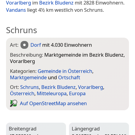
Vorarlberg
im
Bezirk Bludenz
mit 2828 Einwohnern.
Vandans
liegt 4½ km westlich von Schruns.
Schruns
Art:
Dorf
mit 4.030 Einwohnern
Beschreibung:
Marktgemeinde im Bezirk Bludenz,
Vorarlberg
Kategorien:
Gemeinde in Österreich
,
Marktgemeinde
und
Ortschaft
Ort:
Schruns
,
Bezirk Bludenz
,
Vorarlberg
,
Österreich
,
Mitteleuropa
,
Europa
Auf Open­Street­Map ansehen
Breitengrad
Längengrad