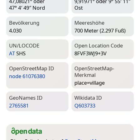
47,08021° oder
9,91971° oder 9° 55′ 11″
47° 4′ 49″ Nord
Ost
Bevölkerung
Meereshöhe
4.030
700 Meter (2.297 Fuß)
UN/LOCODE
Open Location Code
AT
SHS
8FVF3WJ9+3V
Open­Street­Map ID
Open­Street­Map-
Merkmal
node 61076380
place=­village
Geo­Names ID
Wiki­data ID
2765581
Q603733