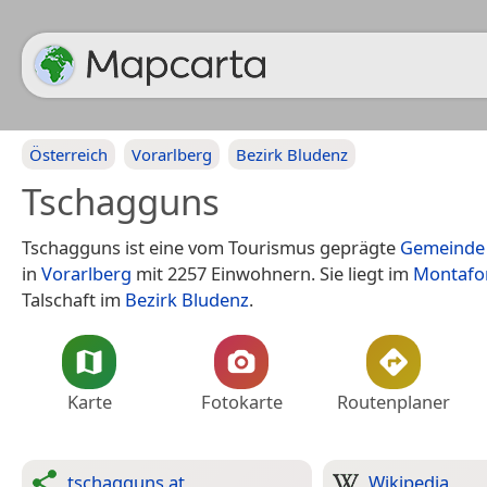
Österreich
Vorarlberg
Bezirk Bludenz
Tschagguns
Tschagguns ist eine vom Tourismus geprägte
Gemeinde
in
Vorarlberg
mit 2257 Einwohnern. Sie liegt im
Montafo
Talschaft im
Bezirk Bludenz
.
Karte
Fotokarte
Routenplaner
tschagguns.at
Wikipedia