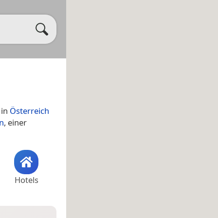
in
Österreich
n
, einer
Hotels