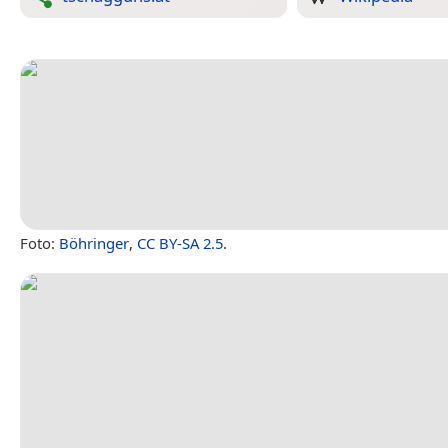
Foto:
Böhringer
,
CC BY-SA 2.5
.