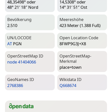
48,35498° oder
14,5308° oder
48° 21′ 18″ Nord
14° 31′ 51″ Ost
Bevölkerung
Meereshöhe
2.510
423 Meter (1.388 Fuß)
UN/LOCODE
Open Location Code
AT
PGN
8FWP9G3J+X8
Open­Street­Map ID
Open­Street­Map-
Merkmal
node 41404066
place=­town
Geo­Names ID
Wiki­data ID
2768386
Q668674