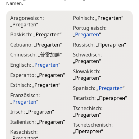
Namen.
Aragonesisch:
Polnisch:
„
Pregarten
“
„
Pregarten
“
Portugiesisch:
Baskisch:
„
Pregarten
“
„
Pregarten
“
Cebuano:
„
Pregarten
“
Russisch:
„
Прегартен
“
Chinesisch:
„
普雷加滕
“
Schwedisch:
„
Pregarten
“
Englisch:
„
Pregarten
“
Slowakisch:
Esperanto:
„
Pregarten
“
„
Pregarten
“
Estnisch:
„
Pregarten
“
Spanisch:
„
Pregarten
“
Französisch:
Tatarisch:
„
Прегартен
“
„
Pregarten
“
Tschechisch:
Irisch:
„
Pregarten
“
„
Pregarten
“
Italienisch:
„
Pregarten
“
Tschetschenisch:
„
Прегартен
“
Kasachisch:
„
Pregarten
“