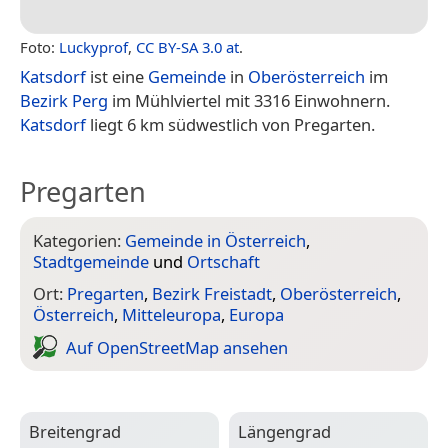
Foto:
Luckyprof
,
CC BY-SA 3.0 at
.
Katsdorf
ist eine
Gemeinde
in
Oberösterreich
im
Bezirk Perg
im Mühlviertel mit 3316 Einwohnern.
Katsdorf
liegt 6 km südwestlich von Pregarten.
Pregarten
Kategorien:
Gemeinde in Österreich
,
Stadtgemeinde
und
Ortschaft
Ort:
Pregarten
,
Bezirk Freistadt
,
Oberösterreich
,
Österreich
,
Mitteleuropa
,
Europa
Auf Open­Street­Map ansehen
Breitengrad
Längengrad