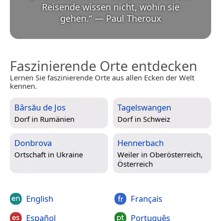
Reisende wissen nicht, wohin sie
gehen.
“
—
Paul Theroux
Faszinierende Orte entdecken
Lernen Sie faszinierende Orte aus allen Ecken der Welt
kennen.
Bârsău de Jos
Tagelswangen
Dorf in
Rumänien
Dorf in
Schweiz
Donbrova
Hennerbach
Ortschaft in
Ukraine
Weiler in
Oberösterreich,
Österreich
English
Français
Español
Português