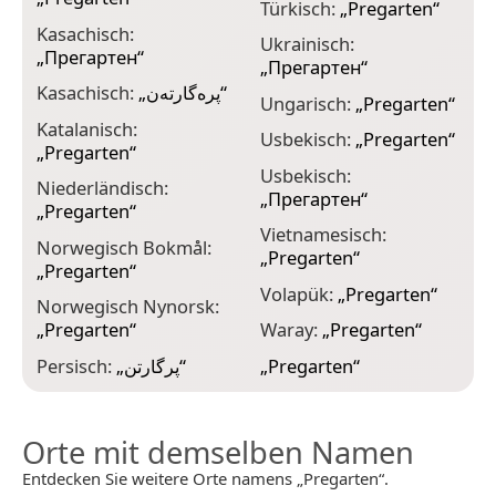
Türkisch:
„
Pregarten
“
Kasachisch:
Ukrainisch:
„
Прегартен
“
„
Прегартен
“
Kasachisch:
„
پرەگارتەن
“
Ungarisch:
„
Pregarten
“
Katalanisch:
Usbekisch:
„
Pregarten
“
„
Pregarten
“
Usbekisch:
Niederländisch:
„
Прегартен
“
„
Pregarten
“
Vietnamesisch:
Norwegisch Bokmål:
„
Pregarten
“
„
Pregarten
“
Volapük:
„
Pregarten
“
Norwegisch Nynorsk:
„
Pregarten
“
Waray:
„
Pregarten
“
Persisch:
„
پرگارتن
“
„
Pregarten
“
Orte mit demselben Namen
Entdecken Sie weitere Orte namens „Pregarten“.