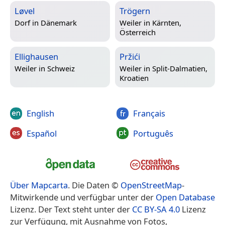
Løvel
Trögern
Dorf in
Dänemark
Weiler in
Kärnten,
Österreich
Ellighausen
Pržići
Weiler in
Schweiz
Weiler in
Split-Dalmatien,
Kroatien
English
Français
Español
Português
Über Mapcarta
. Die Daten ©
OpenStreetMap
-
Mitwirkende und verfügbar unter der
Open Database
Lizenz. Der Text steht unter der
CC BY-SA 4.0
Lizenz
zur Verfügung, mit Ausnahme von Fotos,