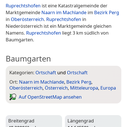
Ruprechtshofen
ist eine Katastralgemeinde der
Marktgemeinde
Naarn im Machlande
im
Bezirk Perg
in
Oberösterreich
.
Ruprechtshofen
in
Niederösterreich ist ein Marktgemeinde gleichen
Namens.
Ruprechtshofen
liegt 3 km südlich von
Baumgarten.
Baumgarten
Kategorien:
Ortschaft
und
Ortschaft
Ort:
Naarn im Machlande
,
Bezirk Perg
,
Oberösterreich
,
Österreich
,
Mitteleuropa
,
Europa
Auf Open­Street­Map ansehen
Breitengrad
Längengrad