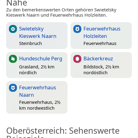
Nähe
Zu den bemerkenswerten Orten gehören Swietelsky
Kieswerk Naarn und Feuerwehrhaus Holzleiten.
Swietelsky
Feuerwehrhaus
Kieswerk Naarn
Holzleiten
Steinbruch
Feuerwehrhaus
Hundeschule Perg
Bäckerkreuz
Grasland, 2½ km
Bildstock, 2½ km
nördlich
nordöstlich
Feuerwehrhaus
Naarn
Feuerwehrhaus, 2½
km nordwestlich
Oberösterreich
: Sehenswerte