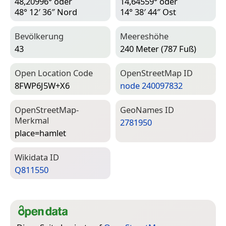
48,20996° oder
14,64559° oder
48° 12′ 36″ Nord
14° 38′ 44″ Ost
Bevölkerung
Meereshöhe
43
240 Meter (787 Fuß)
Open Location Code
Open­Street­Map ID
8FWP6J5W+X6
node 240097832
Open­Street­Map-
Geo­Names ID
Merkmal
2781950
place=­hamlet
Wiki­data ID
Q811550