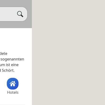
dete
n sogenannten
m ist eine
 Schört.
Hotels