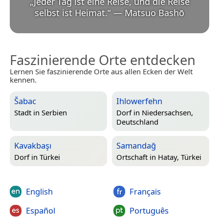
„
Jeder Tag ist eine Reise, und die Reise
selbst ist Heimat.
“
—
Matsuo Bashō
Faszinierende Orte entdecken
Lernen Sie faszinierende Orte aus allen Ecken der Welt
kennen.
Šabac
Ihlowerfehn
Stadt in
Serbien
Dorf in
Niedersachsen,
Deutschland
Kavakbaşı
Samandağ
Dorf in
Türkei
Ortschaft in
Hatay, Türkei
English
Français
Español
Português