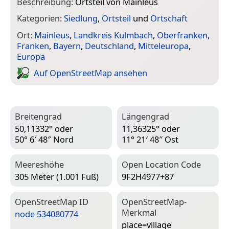
Beschreibung:
Ortsteil von Mainleus
Kategorien:
Siedlung
,
Ortsteil
und
Ortschaft
Ort:
Mainleus
,
Landkreis Kulmbach
,
Oberfranken
,
Franken
,
Bayern
,
Deutschland
,
Mitteleuropa
,
Europa
Auf Open­Street­Map ansehen
Breitengrad
Längengrad
50,11332° oder
11,36325° oder
50° 6′ 48″ Nord
11° 21′ 48″ Ost
Meereshöhe
Open Location Code
305 Meter (1.001 Fuß)
9F2H4977+87
Open­Street­Map ID
Open­Street­Map-
Merkmal
node 534080774
place=­village