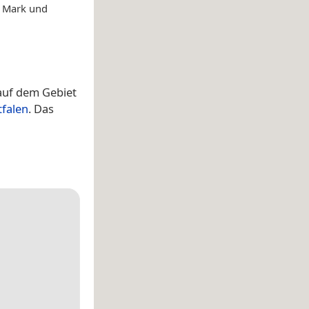
 Mark und
 auf dem Gebiet
falen
. Das