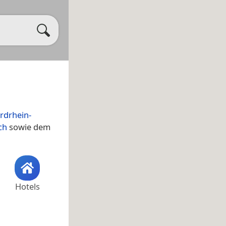
rdrhein-
ch
sowie dem
Hotels