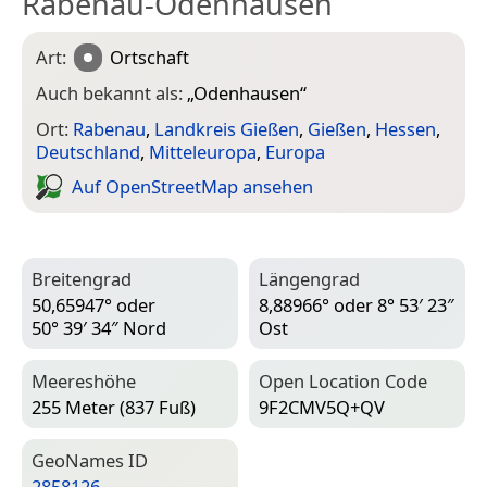
Rabenau-Odenhausen
Art:
Ortschaft
Auch bekannt als:
„
Odenhausen
“
Ort:
Rabenau
,
Landkreis Gießen
,
Gießen
,
Hessen
,
Deutschland
,
Mitteleuropa
,
Europa
Auf Open­Street­Map ansehen
Breitengrad
Längengrad
50,65947° oder
8,88966° oder 8° 53′ 23″
50° 39′ 34″ Nord
Ost
Meereshöhe
Open Location Code
255 Meter (837 Fuß)
9F2CMV5Q+QV
Geo­Names ID
2858126