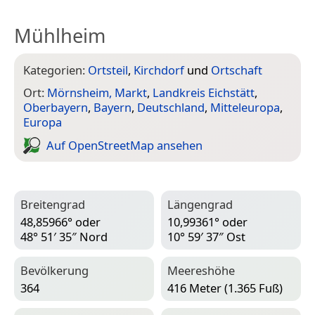
Mühlheim
Kategorien:
Ortsteil
,
Kirchdorf
und
Ortschaft
Ort:
Mörnsheim, Markt
,
Landkreis Eichstätt
,
Oberbayern
,
Bayern
,
Deutschland
,
Mitteleuropa
,
Europa
Auf Open­Street­Map ansehen
Breitengrad
Längengrad
48,85966° oder
10,99361° oder
48° 51′ 35″ Nord
10° 59′ 37″ Ost
Bevölkerung
Meereshöhe
364
416 Meter (1.365 Fuß)