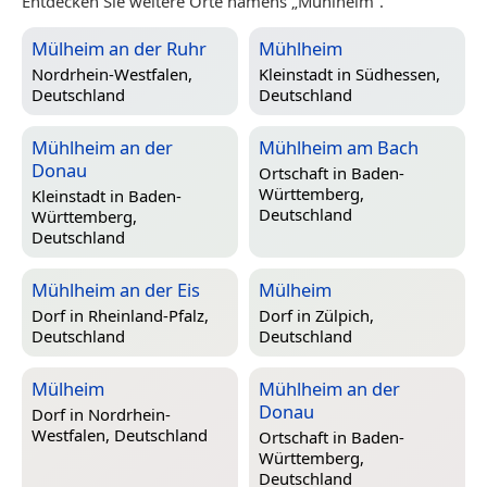
Entdecken Sie weitere Orte namens „Mühlheim“.
Mülheim an der Ruhr
Mühlheim
Nordrhein-Westfalen,
Kleinstadt in
Südhessen,
Deutschland
Deutschland
Mühlheim an der
Mühlheim am Bach
Donau
Ortschaft in
Baden-
Württemberg,
Kleinstadt in
Baden-
Deutschland
Württemberg,
Deutschland
Mühlheim an der Eis
Mülheim
Dorf in
Rheinland-Pfalz,
Dorf in
Zülpich,
Deutschland
Deutschland
Mülheim
Mühlheim an der
Donau
Dorf in
Nordrhein-
Westfalen, Deutschland
Ortschaft in
Baden-
Württemberg,
Deutschland