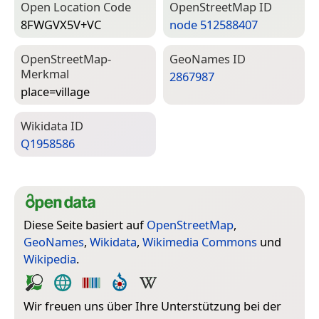
Open Location Code
Open­Street­Map ID
8FWGVX5V+VC
node 512588407
Open­Street­Map-
Geo­Names ID
Merkmal
2867987
place=­village
Wiki­data ID
Q1958586
Diese Seite basiert auf
OpenStreetMap
,
GeoNames
,
Wikidata
,
Wikimedia Commons
und
Wikipedia
.
Wir freuen uns über Ihre Unterstützung bei der