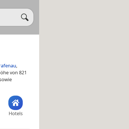
rafenau
,
höhe von 821
sowie
Hotels