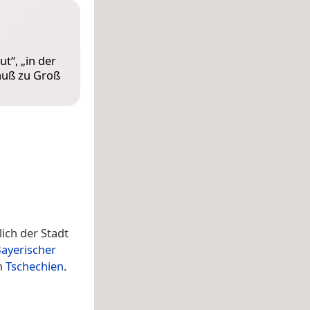
eut
“, „
in der
uß zu Groß
ich der Stadt
Bayerischer
ch
Tschechien
.