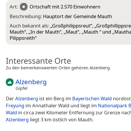
Art:
Ortschaft
mit 2.570 Einwohnern
Beschreibung:
Hauptort der Gemeinde Mauth
Auch bekannt als:
„
Großphilippsreut
“, „
Großphillippsr
Mauth
“, „
In der Mauth
“, „
Maut
“, „
Mauth
“ und „
Mautha
Pilippsreith
“
Interessante Orte
Zu den bemerkenswerten Orten gehören Alzenberg.
Alzenberg
Gipfel
Der
Alzenberg
ist ein Berg im
Bayerischen Wald
nordöstl
Freyung
im Annathaler Wald und liegt im
Nationalpark 
Wald
in circa zwei Kilometer Entfernung zur Grenze na
Alzenberg
liegt 3 km östlich von Mauth.