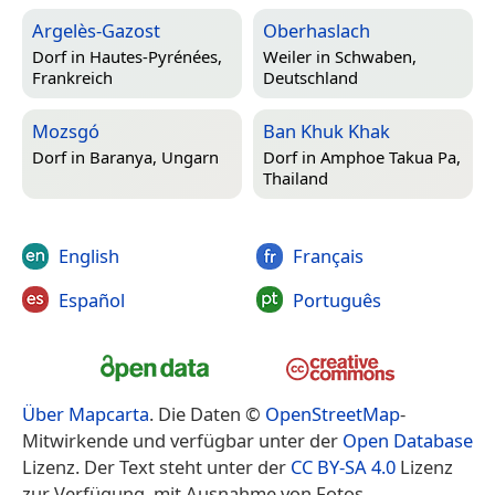
Argelès-Gazost
Oberhaslach
Dorf in
Hautes-Pyrénées,
Weiler in
Schwaben,
Frankreich
Deutschland
Mozsgó
Ban Khuk Khak
Dorf in
Baranya, Ungarn
Dorf in
Amphoe Takua Pa,
Thailand
English
Français
Español
Português
Über Mapcarta
. Die Daten ©
OpenStreetMap
-
Mitwirkende und verfügbar unter der
Open Database
Lizenz. Der Text steht unter der
CC BY-SA 4.0
Lizenz
zur Verfügung, mit Ausnahme von Fotos,