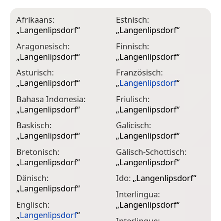
Afrikaans:
Estnisch:
I
„
Langenlipsdorf
“
„
Langenlipsdorf
“
„
Aragonesisch:
Finnisch:
I
„
Langenlipsdorf
“
„
Langenlipsdorf
“
„
Asturisch:
Französisch:
K
„
Langenlipsdorf
“
„
Langenlipsdorf
“
„
Bahasa Indonesia:
Friulisch:
K
„
Langenlipsdorf
“
„
Langenlipsdorf
“
„
Baskisch:
Galicisch:
K
„
Langenlipsdorf
“
„
Langenlipsdorf
“
„
Bretonisch:
Gälisch-Schottisch:
K
„
Langenlipsdorf
“
„
Langenlipsdorf
“
„
Dänisch:
Ido:
„
Langenlipsdorf
“
K
„
Langenlipsdorf
“
„
Interlingua:
Englisch:
„
Langenlipsdorf
“
L
„
Langenlipsdorf
“
„
Interlingue: