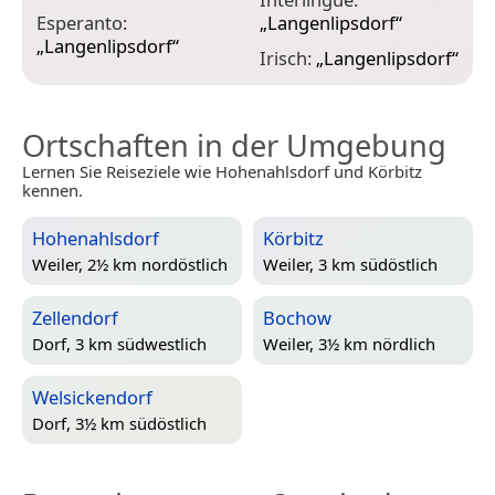
Esperanto:
„
Langenlipsdorf
“
L
„
Langenlipsdorf
“
„
Irisch:
„
Langenlipsdorf
“
Ortschaften in der Umgebung
Lernen Sie Reiseziele wie Hohenahlsdorf und Körbitz
kennen.
Hohenahlsdorf
Körbitz
Weiler, 2½ km nordöstlich
Weiler, 3 km südöstlich
Zellendorf
Bochow
Dorf, 3 km südwestlich
Weiler, 3½ km nördlich
Welsickendorf
Dorf, 3½ km südöstlich