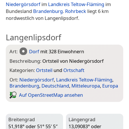
Niedergörsdorf
im
Landkreis Teltow-Fläming
im
Bundesland
Brandenburg
.
Rohrbeck
liegt 6 km
nordwestlich von Langenlipsdorf.
Langenlipsdorf
Art:
Dorf
mit 328 Einwohnern
Beschreibung:
Ortsteil von Niedergörsdorf
Kategorien:
Ortsteil
und
Ortschaft
Ort:
Niedergörsdorf
,
Landkreis Teltow-Fläming
,
Brandenburg
,
Deutschland
,
Mitteleuropa
,
Europa
Auf Open­Street­Map ansehen
Breitengrad
Längengrad
51,918° oder 51° 55′ 5″
13,09083° oder