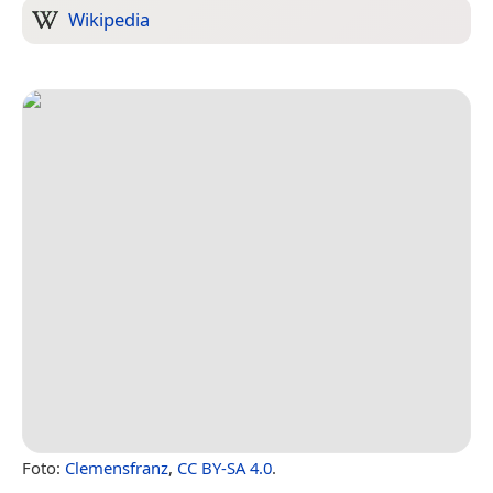
Wikipedia
Foto:
Clemensfranz
,
CC BY-SA 4.0
.