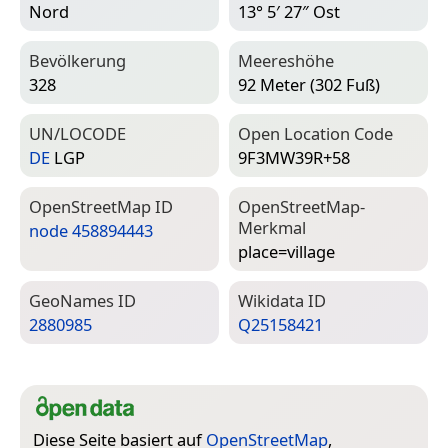
Nord
13° 5′ 27″ Ost
Bevölkerung
Meereshöhe
328
92 Meter (302 Fuß)
UN/LOCODE
Open Location Code
DE
LGP
9F3MW39R+58
Open­Street­Map ID
Open­Street­Map-
Merkmal
node 458894443
place=­village
Geo­Names ID
Wiki­data ID
2880985
Q25158421
Diese Seite basiert auf
OpenStreetMap
,