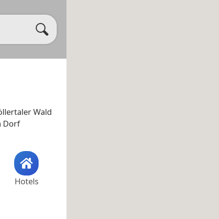
öllertaler Wald
 Dorf
Hotels