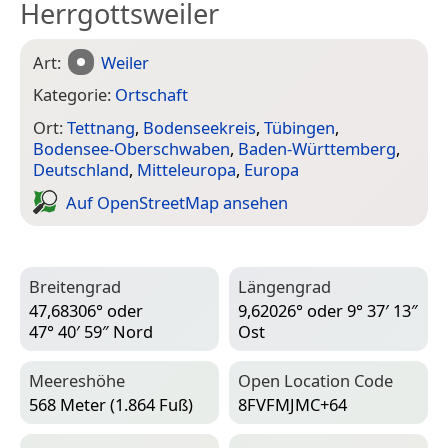
Herrgottsweiler
Art:
Weiler
Kategorie:
Ortschaft
Ort:
Tettnang
,
Bodenseekreis
,
Tübingen
,
Bodensee-Oberschwaben
,
Baden-Württemberg
,
Deutschland
,
Mitteleuropa
,
Europa
Auf Open­Street­Map ansehen
Breitengrad
Längengrad
47,68306° oder
9,62026° oder 9° 37′ 13″
47° 40′ 59″ Nord
Ost
Meereshöhe
Open Location Code
568 Meter (1.864 Fuß)
8FVFMJMC+64