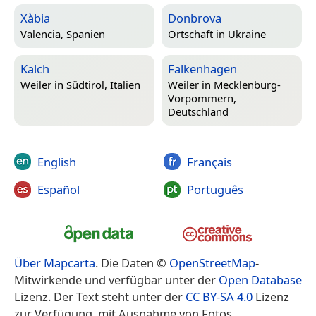
Xàbia
Donbrova
Valencia, Spanien
Ortschaft in
Ukraine
Kalch
Falkenhagen
Weiler in
Südtirol, Italien
Weiler in
Mecklenburg-
Vorpommern,
Deutschland
English
Français
Español
Português
Über Mapcarta
. Die Daten ©
OpenStreetMap
-
Mitwirkende und verfügbar unter der
Open Database
Lizenz. Der Text steht unter der
CC BY-SA 4.0
Lizenz
zur Verfügung, mit Ausnahme von Fotos,