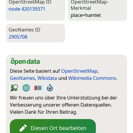
Open­Street­Map ID
Open­Street­Map-
Merkmal
node 420139371
place=­hamlet
Geo­Names ID
2905708
Diese Seite basiert auf
OpenStreetMap
,
GeoNames
,
Wikidata
und
Wikimedia Commons
.
Wir freuen uns über Ihre Unterstützung bei der
Verbesserung unserer offenen Datenquellen.
Vielen Dank für Ihren Beitrag.
Diesen Ort bearbeiten