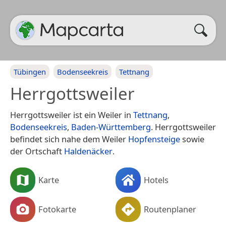
Tübingen
Bodenseekreis
Tettnang
Herrgottsweiler
Herrgottsweiler ist ein Weiler in
Tettnang
,
Bodenseekreis
,
Baden-Württemberg
. Herrgottsweiler
befindet sich nahe dem Weiler
Hopfensteige
sowie
der Ortschaft
Haldenäcker
.
Karte
Hotels
Fotokarte
Routenplaner