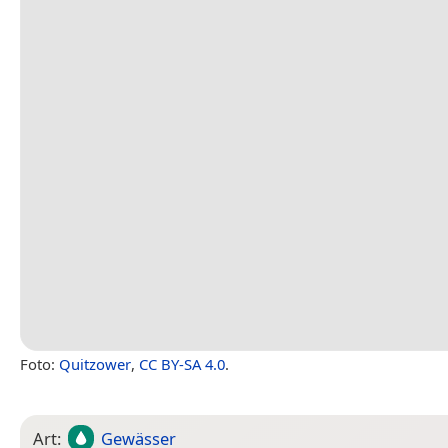
Foto:
Quitzower
,
CC BY-SA 4.0
.
Art:
Gewässer