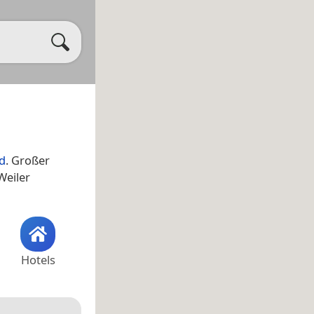
d
. Großer
eiler
Hotels