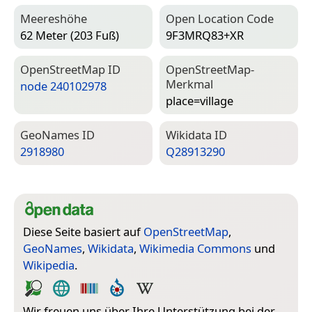
Meereshöhe
Open Location Code
62 Meter (203 Fuß)
9F3MRQ83+XR
Open­Street­Map ID
Open­Street­Map-
Merkmal
node 240102978
place=­village
Geo­Names ID
Wiki­data ID
2918980
Q28913290
Diese Seite basiert auf
OpenStreetMap
,
GeoNames
,
Wikidata
,
Wikimedia Commons
und
Wikipedia
.
Wir freuen uns über Ihre Unterstützung bei der