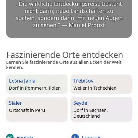
„
Die wirkliche Entdeckungsreise besteht
nicht darin, neue Landschaften zu
suchen, sondern darin, mit neuen Augen
zu sehen.
“
—
Marcel Proust
Faszinierende Orte entdecken
Lernen Sie faszinierende Orte aus allen Ecken der Welt
kennen.
Leśna Jania
Třebíšov
Dorf in
Pommern, Polen
Weiler in
Tschechien
Sialer
Seyde
Ortschaft in
Peru
Dorf in
Sachsen,
Deutschland
English
Français