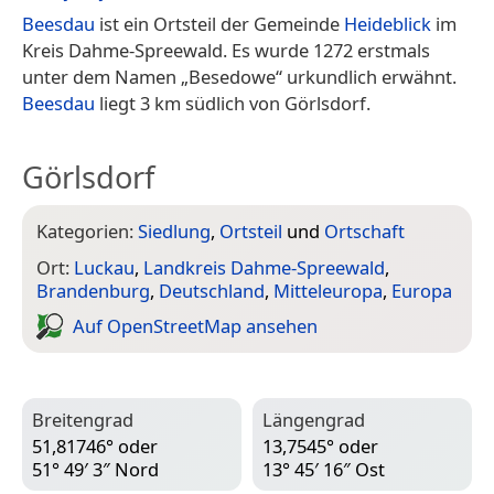
Beesdau
ist ein Ortsteil der Gemeinde
Heideblick
im
Kreis Dahme-Spreewald. Es wurde 1272 erstmals
unter dem Namen „Besedowe“ urkundlich erwähnt.
Beesdau
liegt 3 km südlich von Görlsdorf.
Görlsdorf
Kategorien:
Siedlung
,
Ortsteil
und
Ortschaft
Ort:
Luckau
,
Landkreis Dahme-Spreewald
,
Brandenburg
,
Deutschland
,
Mitteleuropa
,
Europa
Auf Open­Street­Map ansehen
Breitengrad
Längengrad
51,81746° oder
13,7545° oder
51° 49′ 3″ Nord
13° 45′ 16″ Ost