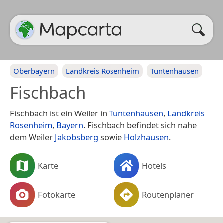
Oberbayern
Landkreis Rosenheim
Tuntenhausen
Fischbach
Fischbach ist ein Weiler in
Tuntenhausen
,
Landkreis
Rosenheim
,
Bayern
. Fischbach befindet sich nahe
dem Weiler
Jakobsberg
sowie
Holzhausen
.
Karte
Hotels
Fotokarte
Routenplaner