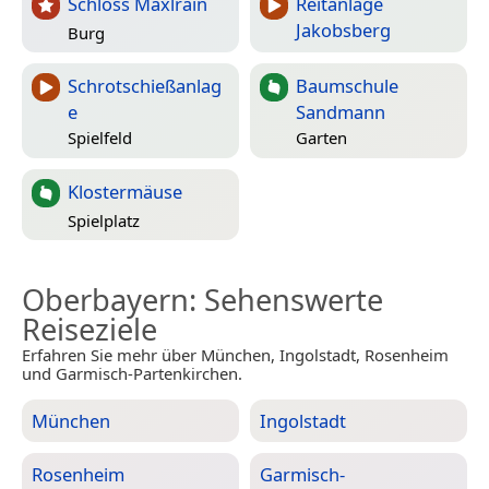
Schloss Maxlrain
Reitanlage
Jakobsberg
Burg
Schrotschießanlag
Baumschule
e
Sandmann
Spielfeld
Garten
Klostermäuse
Spielplatz
Oberbayern
: Sehenswerte
Reiseziele
Erfahren Sie mehr über München, Ingolstadt, Rosenheim
und Garmisch-Partenkirchen.
München
Ingolstadt
Rosenheim
Garmisch-