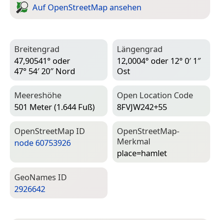
Auf Open­Street­Map ansehen
Breitengrad
Längengrad
47,90541° oder
12,0004° oder 12° 0′ 1″
47° 54′ 20″ Nord
Ost
Meereshöhe
Open Location Code
501 Meter (1.644 Fuß)
8FVJW242+55
Open­Street­Map ID
Open­Street­Map-
Merkmal
node 60753926
place=­hamlet
Geo­Names ID
2926642