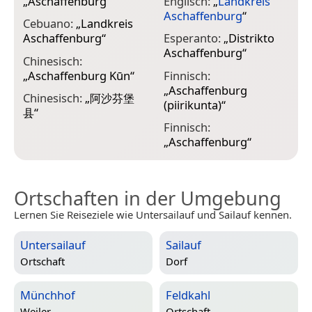
„
Aschaffenburg
“
Englisch:
„
Landkreis
Aschaffenburg
“
H
Cebuano:
„
Landkreis
ג
Aschaffenburg
“
Esperanto:
„
Distrikto
Aschaffenburg
“
I
Chinesisch:
„
„
Aschaffenburg Kūn
“
Finnisch:
A
„
Aschaffenburg
Chinesisch:
„
阿沙芬堡
(piirikunta)
“
I
县
“
d
Finnisch:
„
Aschaffenburg
“
Ortschaften in der Umgebung
Lernen Sie Reiseziele wie Untersailauf und Sailauf kennen.
Untersailauf
Sailauf
Ortschaft
Dorf
Münchhof
Feldkahl
Weiler
Ortschaft