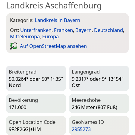
Landkreis Aschaffenburg
Kategorie:
Landkreis in Bayern
Ort:
Unterfranken
,
Franken
,
Bayern
,
Deutschland
,
Mitteleuropa
,
Europa
Auf Open­Street­Map ansehen
Breitengrad
Längengrad
50,0264° oder 50° 1′ 35″
9,2317° oder 9° 13′ 54″
Nord
Ost
Bevölkerung
Meereshöhe
171.000
246 Meter (807 Fuß)
Open Location Code
Geo­Names ID
9F2F26GJ+HM
2955273