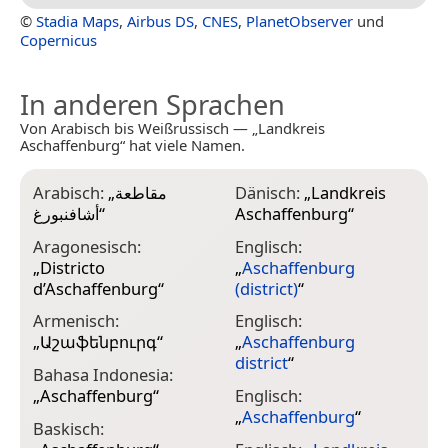
©
Stadia Maps
,
Airbus DS
,
CNES
,
PlanetObserver
und
Copernicus
In anderen Sprachen
Von Arabisch bis Weißrussisch — „Landkreis
Aschaffenburg“ hat viele Namen.
Arabisch:
„
مقاطعة
Dänisch:
„
Landkreis
F
أشافنبورغ
“
Aschaffenburg
“
„
d
Aragonesisch:
Englisch:
„
Districto
„
Aschaffenburg
F
d’Aschaffenburg
“
(district)
“
„
d
Armenisch:
Englisch:
„
Աշաֆենբուրգ
“
„
Aschaffenburg
F
district
“
„
Bahasa Indonesia:
„
Aschaffenburg
“
Englisch:
G
„
Aschaffenburg
“
„
Baskisch:
რ