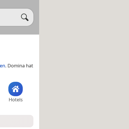
ien
. Domina hat
Hotels