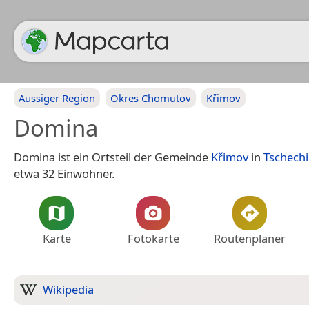
Aussiger Region
Okres Chomutov
Křimov
Domina
Domina ist ein Ortsteil der Gemeinde
Křimov
in
Tschech
etwa 32 Einwohner.
Karte
Fotokarte
Routenplaner
Wikipedia