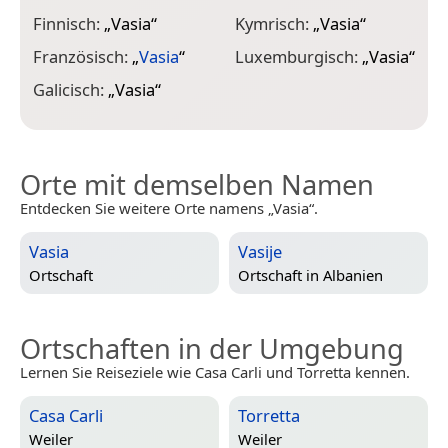
O
Finnisch:
„
Vasia
“
Kymrisch:
„
Vasia
“
P
Französisch:
„
Vasia
“
Luxemburgisch:
„
Vasia
“
P
Galicisch:
„
Vasia
“
Orte mit demselben Namen
Entdecken Sie weitere Orte namens „Vasia“.
Vasia
Vasije
Ortschaft
Ortschaft in
Albanien
Ortschaften in der Umgebung
Lernen Sie Reiseziele wie Casa Carli und Torretta kennen.
Casa Carli
Torretta
Weiler
Weiler