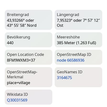
Breitengrad
Längengrad
43,93266° oder
7,95323° oder 7° 57′ 12″
43° 55′ 58″ Nord
Ost
Bevölkerung
Meereshöhe
440
385 Meter (1.263 Fuß)
Open Location Code
Open­Street­Map ID
8FM9WXM3+37
node 66586936
Open­Street­Map-
Geo­Names ID
Merkmal
3164675
place=­village
Wiki­data ID
Q30031569