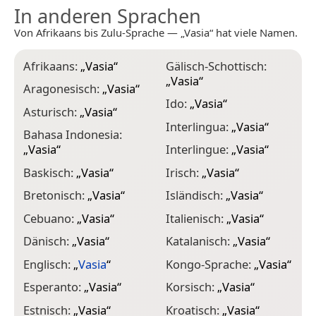
In anderen Sprachen
Von Afrikaans bis Zulu-Sprache — „Vasia“ hat viele Namen.
Afrikaans:
„
Vasia
“
Gälisch-Schottisch:
M
„
Vasia
“
„
Aragonesisch:
„
Vasia
“
Ido:
„
Vasia
“
M
Asturisch:
„
Vasia
“
Interlingua:
„
Vasia
“
M
Bahasa Indonesia:
„
„
Vasia
“
Interlingue:
„
Vasia
“
N
Baskisch:
„
Vasia
“
Irisch:
„
Vasia
“
„
Bretonisch:
„
Vasia
“
Isländisch:
„
Vasia
“
N
Cebuano:
„
Vasia
“
Italienisch:
„
Vasia
“
N
Dänisch:
„
Vasia
“
Katalanisch:
„
Vasia
“
N
„
Englisch:
„
Vasia
“
Kongo-Sprache:
„
Vasia
“
N
Esperanto:
„
Vasia
“
Korsisch:
„
Vasia
“
„
Estnisch:
„
Vasia
“
Kroatisch:
„
Vasia
“