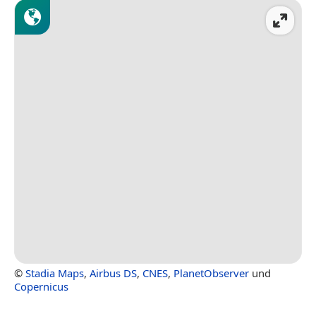
©
Stadia Maps
,
Airbus DS
,
CNES
,
PlanetObserver
und
Copernicus