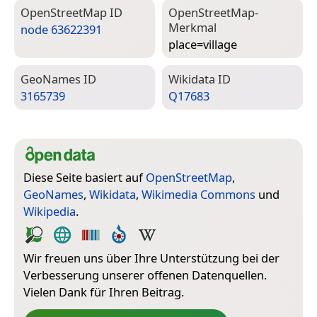
Open­Street­Map ID
Open­Street­Map-
Merkmal
node 63622391
place=­village
Geo­Names ID
Wiki­data ID
3165739
Q17683
Diese Seite basiert auf
OpenStreetMap
,
GeoNames
,
Wikidata
,
Wikimedia Commons
und
Wikipedia
.
Wir freuen uns über Ihre Unterstützung bei der
Verbesserung unserer offenen Datenquellen.
Vielen Dank für Ihren Beitrag.