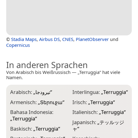
©
Stadia Maps
,
Airbus DS
,
CNES
,
PlanetObserver
und
Copernicus
In anderen Sprachen
Von Arabisch bis Weißrussisch — „Terruggia“ hat viele
Namen.
Arabisch:
„
تيرودجا
“
Interlingua:
„
Terruggia
“
N
„
Armenisch:
„
Տերուջա
“
Irisch:
„
Terruggia
“
N
Bahasa Indonesia:
Italienisch:
„
Terruggia
“
„
„
Terruggia
“
Japanisch:
„
テッルッジ
N
Baskisch:
„
Terruggia
“
ャ
“
„