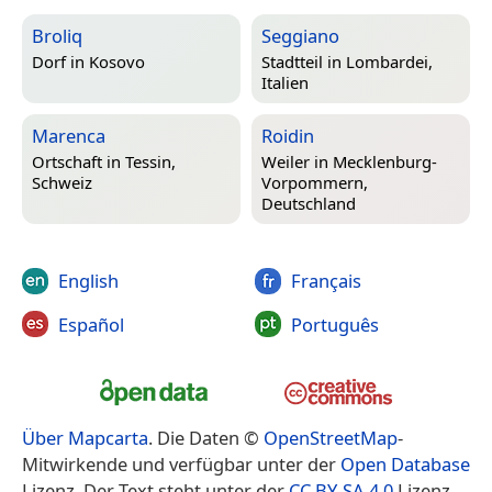
Broliq
Seggiano
Dorf in
Kosovo
Stadtteil in
Lombardei,
Italien
Marenca
Roidin
Ortschaft in
Tessin,
Weiler in
Mecklenburg-
Schweiz
Vorpommern,
Deutschland
English
Français
Español
Português
Über Mapcarta
. Die Daten ©
OpenStreetMap
-
Mitwirkende und verfügbar unter der
Open Database
Lizenz. Der Text steht unter der
CC BY-SA 4.0
Lizenz