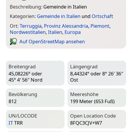
Beschreibung:
Gemeinde in Italien
Kategorien:
Gemeinde in Italien
und
Ortschaft
Ort:
Terruggia
,
Provinz Alessandria
,
Piemont
,
Nordwestitalien
,
Italien
,
Europa
Auf Open­Street­Map ansehen
Breitengrad
Längengrad
45,08226° oder
8,44324° oder 8° 26′ 36″
45° 4′ 56″ Nord
Ost
Bevölkerung
Meereshöhe
812
199 Meter (653 Fuß)
UN/LOCODE
Open Location Code
IT
TRR
8FQC3CJV+W7