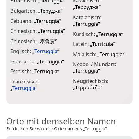
Bretonisch:
„
Terruggia
“
Kasachisch:
O
„
Терруджа
“
„
Bulgarisch:
„
Теруджа
“
Katalanisch:
P
Cebuano:
„
Terruggia
“
„
Terruggia
“
P
Chinesisch:
„
Terruggia
“
Kurdisch:
„
Terruggia
“
P
Chinesisch:
„
泰鲁贾
“
Latein:
„
Turricula
“
„
Englisch:
„
Terruggia
“
Malaiisch:
„
Terruggia
“
R
Esperanto:
„
Terruggia
“
Neapel / Mundart:
R
„
Terruggia
“
Estnisch:
„
Terruggia
“
S
Neugriechisch:
Französisch:
„
„
Τερρούτζα
“
„
Terruggia
“
S
Orte mit demselben Namen
Entdecken Sie weitere Orte namens „Terruggia“.