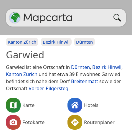
Kanton Zürich
Bezirk Hinwil
Dürnten
Garwied
Garwied ist eine Ortschaft in
Dürnten
,
Bezirk Hinwil
,
Kanton Zürich
und hat etwa 39 Einwohner. Garwied
befindet sich nahe dem Dorf
Breitenmatt
sowie der
Ortschaft
Vorder-Pilgersteg
.
Karte
Hotels
Fotokarte
Routenplaner