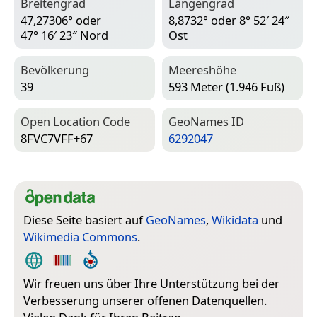
Breitengrad
Längengrad
47,27306° oder
8,8732° oder 8° 52′ 24″
47° 16′ 23″ Nord
Ost
Bevölkerung
Meereshöhe
39
593 Meter (1.946 Fuß)
Open Location Code
Geo­Names ID
8FVC7VFF+67
6292047
Diese Seite basiert auf
GeoNames
,
Wikidata
und
Wikimedia Commons
.
Wir freuen uns über Ihre Unterstützung bei der
Verbesserung unserer offenen Datenquellen.