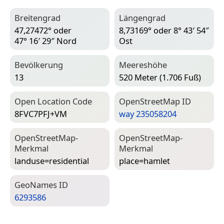
Breitengrad
Längengrad
47,27472° oder
8,73169° oder 8° 43′ 54″
47° 16′ 29″ Nord
Ost
Bevölkerung
Meereshöhe
13
520 Meter (1.706 Fuß)
Open Location Code
Open­Street­Map ID
8FVC7PFJ+VM
way 235058204
Open­Street­Map-
Open­Street­Map-
Merkmal
Merkmal
landuse=­residential
place=­hamlet
Geo­Names ID
6293586