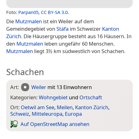
Foto:
Parpan05
,
CC BY-SA 3.0
.
Die
Mutzmalen
ist ein Weiler auf dem
Gemeindegebiet von
Stäfa
im Schweizer
Kanton
Zürich
. Die Häusergruppe besteht aus 16 Häusern. In
den
Mutzmalen
leben ungefähr 60 Menschen.
Mutzmalen
liegt 3½ km südwestlich von Schachen.
Schachen
Art:
Weiler
mit 13 Einwohnern
Kategorien:
Wohngebiet
und
Ortschaft
Ort:
Oetwil am See
,
Meilen
,
Kanton Zürich
,
Schweiz
,
Mitteleuropa
,
Europa
Auf Open­Street­Map ansehen