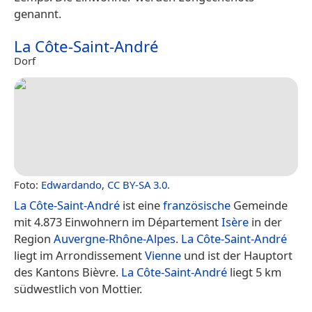
genannt.
La Côte-Saint-André
Dorf
Foto:
Edwardando
,
CC BY-SA 3.0
.
La Côte-Saint-André
ist eine
französische
Gemeinde
mit 4.873 Einwohnern im Département
Isère
in der
Region
Auvergne-Rhône-Alpes
.
La Côte-Saint-André
liegt im Arrondissement
Vienne
und ist der Hauptort
des Kantons Bièvre.
La Côte-Saint-André
liegt 5 km
südwestlich von Mottier.