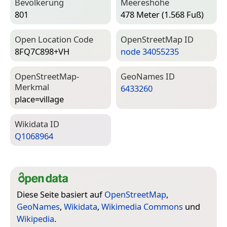
Bevölkerung
Meereshöhe
801
478 Meter (1.568 Fuß)
Open Location Code
Open­Street­Map ID
8FQ7C898+VH
node 34055235
Open­Street­Map-
Geo­Names ID
Merkmal
6433260
place=­village
Wiki­data ID
Q1068964
Diese Seite basiert auf
OpenStreetMap
,
GeoNames
,
Wikidata
,
Wikimedia Commons
und
Wikipedia
.