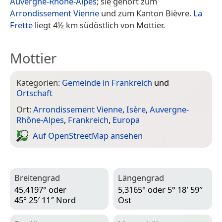
Auvergne-Rhône-Alpes
; sie gehört zum
Arrondissement Vienne
und zum Kanton Bièvre.
La
Frette
liegt 4½ km südöstlich von Mottier.
Mottier
Kategorien:
Gemeinde in Frankreich
und
Ortschaft
Ort:
Arrondissement Vienne
,
Isère
,
Auvergne-
Rhône-Alpes
,
Frankreich
,
Europa
Auf Open­Street­Map ansehen
Breitengrad
Längengrad
45,4197° oder
5,3165° oder 5° 18′ 59″
45° 25′ 11″ Nord
Ost