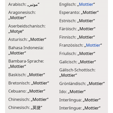
Arabisch:
„
موتير
“
Englisch:
„
Mottier
“
I
Aragonesisch:
Esperanto:
„
Mottier
“
I
„
Mottier
“
Estnisch:
„
Mottier
“
K
Aserbeidschanisch:
Färöisch:
„
Mottier
“
K
„
Motye
“
Finnisch:
„
Mottier
“
K
Asturisch:
„
Mottier
“
„
Französisch:
„
Mottier
“
Bahasa Indonesia:
K
„
Mottier
“
Friulisch:
„
Mottier
“
K
Bambara-Sprache:
Galicisch:
„
Mottier
“
„
Mottier
“
K
Gälisch-Schottisch:
Baskisch:
„
Mottier
“
„
Mottier
“
K
Bretonisch:
„
Mottier
“
Grönländisch:
„
Mottier
“
L
Cebuano:
„
Mottier
“
Ido:
„
Mottier
“
L
Chinesisch:
„
Mottier
“
Interlingua:
„
Mottier
“
L
Chinesisch:
„
莫捷
“
Interlingue:
„
Mottier
“
L