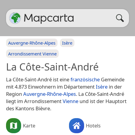
Auvergne-Rhône-Alpes
Isère
Arrondissement Vienne
La Côte-Saint-André
La Côte-Saint-André ist eine
französische
Gemeinde
mit 4.873 Einwohnern im Département
Isère
in der
Region
Auvergne-Rhône-Alpes
. La Côte-Saint-André
liegt im Arrondissement
Vienne
und ist der Hauptort
des Kantons Bièvre.
Karte
Hotels