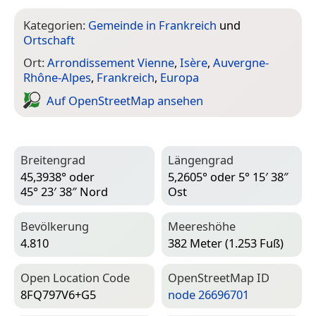
Kategorien:
Gemeinde in Frankreich
und
Ortschaft
Ort:
Arrondissement Vienne
,
Isère
,
Auvergne-
Rhône-Alpes
,
Frankreich
,
Europa
Auf Open­Street­Map ansehen
Breitengrad
Längengrad
45,3938° oder
5,2605° oder 5° 15′ 38″
45° 23′ 38″ Nord
Ost
Bevölkerung
Meereshöhe
4.810
382 Meter (1.253 Fuß)
Open Location Code
Open­Street­Map ID
8FQ797V6+G5
node 26696701