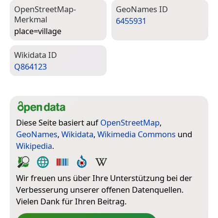
Open­Street­Map-
Geo­Names ID
Merkmal
6455931
place=­village
Wiki­data ID
Q864123
Diese Seite basiert auf
OpenStreetMap
,
GeoNames
,
Wikidata
,
Wikimedia Commons
und
Wikipedia
.
Wir freuen uns über Ihre Unterstützung bei der
Verbesserung unserer offenen Datenquellen.
Vielen Dank für Ihren Beitrag.