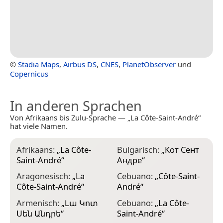
©
Stadia Maps
,
Airbus DS
,
CNES
,
PlanetObserver
und
Copernicus
In anderen Sprachen
Von Afrikaans bis Zulu-Sprache — „La Côte-Saint-André“
hat viele Namen.
Afrikaans:
„
La Côte-
Bulgarisch:
„
Кот Сент
E
Saint-André
“
Андре
“
S
Aragonesisch:
„
La
Cebuano:
„
Côte-Saint-
E
Côte-Saint-André
“
André
“
S
Armenisch:
„
Լա Կոտ
Cebuano:
„
La Côte-
E
Սեն Անդրե
“
Saint-André
“
S