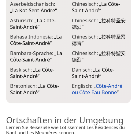
Aserbeidschanisch:
Chinesisch:
„
La Côte-
E
„
La-Kot-Sent-Andre
“
Saint-André
“
S
Asturisch:
„
La Côte-
Chinesisch:
„
拉科特圣安
F
Saint-André
“
德烈
“
S
Bahasa Indonesia:
„
La
Chinesisch:
„
拉科特圣昂
F
Côte-Saint-André
“
德雷
“
S
Bambara-Sprache:
„
La
Chinesisch:
„
拉科特聖安
F
Côte-Saint-André
“
德烈
“
A
B
Baskisch:
„
La Côte-
Dänisch:
„
La Côte-
Saint-André
“
Saint-André
“
F
S
Bretonisch:
„
La Côte-
Englisch:
„
Côte-André
Saint-André
“
ou Côte-Eau-Bonne
“
Ortschaften in der Umgebung
Lernen Sie Reiseziele wie Lotissement Les Résidences du
Nant und Les Meunières kennen.