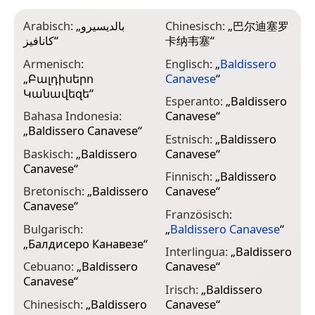
Arabisch:
„
بالديسيرو
Chinesisch:
„
巴尔迪塞罗
I
كانافيز
“
卡纳韦塞
“
B
Armenisch:
Englisch:
„
Baldissero
J
„
Բալդիսերո
Canavese
“
Կանավեզե
“
Esperanto:
„
Baldissero
K
Bahasa Indonesia:
Canavese
“
„
„
Baldissero Canavese
“
К
Estnisch:
„
Baldissero
Baskisch:
„
Baldissero
Canavese
“
K
Canavese
“
„
Finnisch:
„
Baldissero
Bretonisch:
„
Baldissero
Canavese
“
K
Canavese
“
C
Französisch:
Bulgarisch:
„
Baldissero Canavese
“
L
„
Балдисеро Канавезе
“
E
Interlingua:
„
Baldissero
Cebuano:
„
Baldissero
Canavese
“
M
Canavese
“
C
Irisch:
„
Baldissero
Chinesisch:
„
Baldissero
Canavese
“
N