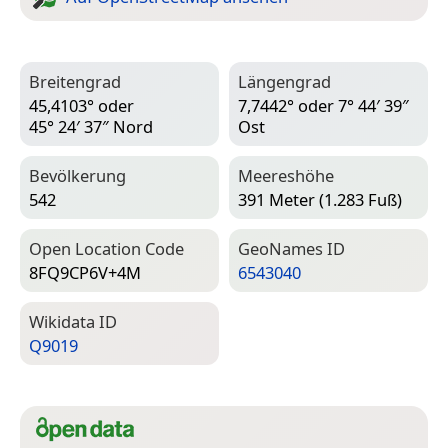
Breitengrad
Längengrad
45,4103° oder
7,7442° oder 7° 44′ 39″
45° 24′ 37″ Nord
Ost
Bevölkerung
Meereshöhe
542
391 Meter (1.283 Fuß)
Open Location Code
Geo­Names ID
8FQ9CP6V+4M
6543040
Wiki­data ID
Q9019