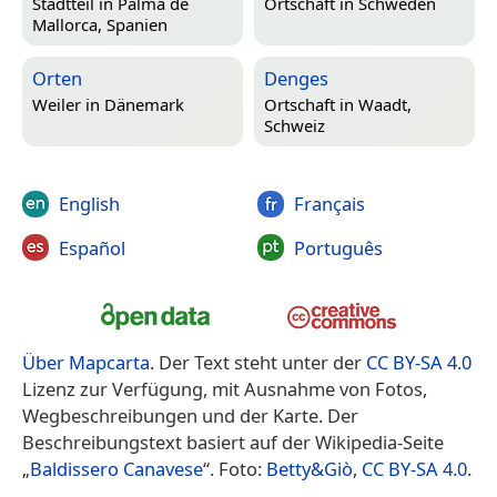
Stadtteil in
Palma de
Ortschaft in
Schweden
Mallorca, Spanien
Orten
Denges
Weiler in
Dänemark
Ortschaft in
Waadt,
Schweiz
English
Français
Español
Português
Über Mapcarta
. Der Text steht unter der
CC BY-SA 4.0
Lizenz zur Verfügung, mit Ausnahme von Fotos,
Wegbeschreibungen und der Karte. Der
Beschreibungstext basiert auf der Wikipedia-Seite
„
Baldissero Canavese
“. Foto:
Betty&Giò
,
CC BY-SA 4.0
.