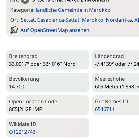
Kategorie:
ländliche Gemeinde in Marokko
Ort:
Settat
,
Casablanca-Settat
,
Marokko
,
Nordafrika
,
A
Auf Open­Street­Map ansehen
Breitengrad
Längengrad
33,0017° oder 33° 0′ 6″ Nord
-7,4139° oder 7° 2
Bevölkerung
Meereshöhe
14.700
609 Meter (1.998 F
Open Location Code
Geo­Names ID
8C5J2H2P+MF
6546711
Wiki­data ID
Q12212743