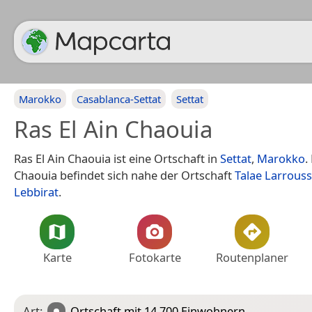
Marokko
Casablanca-Settat
Settat
Ras El Ain Chaouia
Ras El Ain Chaouia ist eine Ortschaft in
Settat
,
Marokko
.
Chaouia befindet sich nahe der Ortschaft
Talae Larrouss
Lebbirat
.
Karte
Fotokarte
Routenplaner
Art:
Ortschaft
mit 14.700 Einwohnern