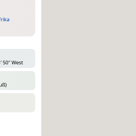
frika
4′ 50″ West
uß)