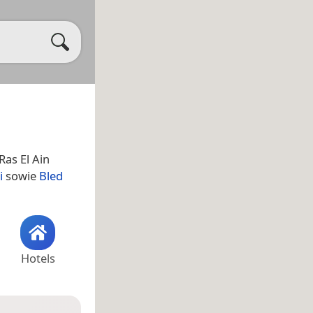
 Ras El Ain
i
sowie
Bled
Hotels