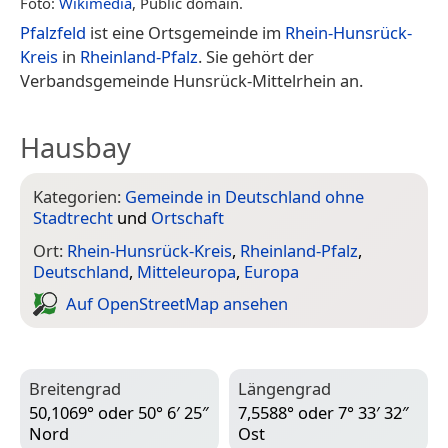
Foto:
Wikimedia
, Public domain.
Pfalzfeld
ist eine Ortsgemeinde im
Rhein-Hunsrück-
Kreis
in
Rheinland-Pfalz
. Sie gehört der
Verbandsgemeinde Hunsrück-Mittelrhein an.
Hausbay
Kategorien:
Gemeinde in Deutschland ohne
Stadtrecht
und
Ortschaft
Ort:
Rhein-Hunsrück-Kreis
,
Rheinland-Pfalz
,
Deutschland
,
Mitteleuropa
,
Europa
Auf Open­Street­Map ansehen
Breitengrad
Längengrad
50,1069° oder 50° 6′ 25″
7,5588° oder 7° 33′ 32″
Nord
Ost