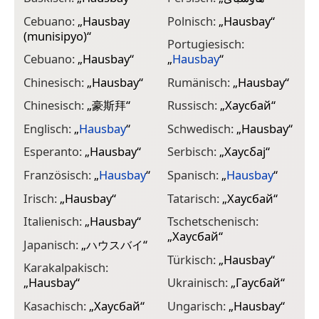
Cebuano:
„
Hausbay
Polnisch:
„
Hausbay
“
(munisipyo)
“
Portugiesisch:
Cebuano:
„
Hausbay
“
„
Hausbay
“
Chinesisch:
„
Hausbay
“
Rumänisch:
„
Hausbay
“
Chinesisch:
„
豪斯拜
“
Russisch:
„
Хаусбай
“
Englisch:
„
Hausbay
“
Schwedisch:
„
Hausbay
“
Esperanto:
„
Hausbay
“
Serbisch:
„
Хаусбај
“
Französisch:
„
Hausbay
“
Spanisch:
„
Hausbay
“
Irisch:
„
Hausbay
“
Tatarisch:
„
Хаусбай
“
Italienisch:
„
Hausbay
“
Tschetschenisch:
„
Хаусбай
“
Japanisch:
„
ハウスバイ
“
Türkisch:
„
Hausbay
“
Karakalpakisch:
„
Hausbay
“
Ukrainisch:
„
Гаусбай
“
Kasachisch:
„
Хаусбай
“
Ungarisch:
„
Hausbay
“