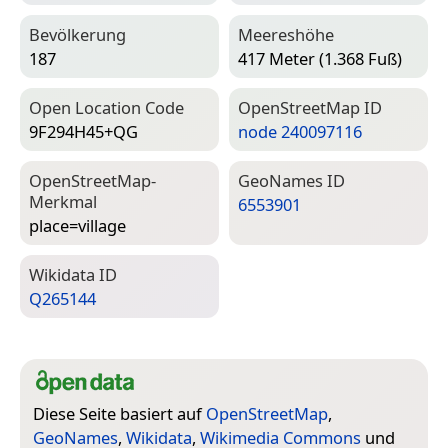
Bevölkerung
Meereshöhe
187
417 Meter (1.368 Fuß)
Open Location Code
Open­Street­Map ID
9F294H45+QG
node 240097116
Open­Street­Map-
Geo­Names ID
Merkmal
6553901
place=­village
Wiki­data ID
Q265144
Diese Seite basiert auf
OpenStreetMap
,
GeoNames
,
Wikidata
,
Wikimedia Commons
und