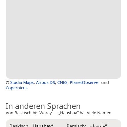
©
Stadia Maps
,
Airbus DS
,
CNES
,
PlanetObserver
und
Copernicus
In anderen Sprachen
Von Baskisch bis Waray — „Hausbay“ hat viele Namen.
Baskisch:
„
Hausbay
“
Persisch:
„
هاوسبای
“