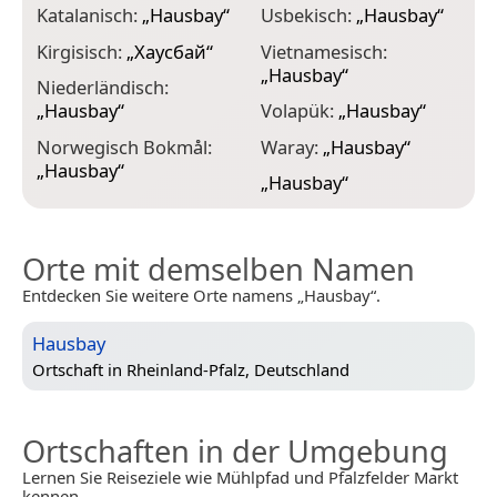
Katalanisch:
„
Hausbay
“
Usbekisch:
„
Hausbay
“
Kirgisisch:
„
Хаусбай
“
Vietnamesisch:
„
Hausbay
“
Niederländisch:
„
Hausbay
“
Volapük:
„
Hausbay
“
Norwegisch Bokmål:
Waray:
„
Hausbay
“
„
Hausbay
“
„
Hausbay
“
Orte mit demselben Namen
Entdecken Sie weitere Orte namens „Hausbay“.
Hausbay
Ortschaft in
Rheinland-Pfalz, Deutschland
Ortschaften in der Umgebung
Lernen Sie Reiseziele wie Mühlpfad und Pfalzfelder Markt
kennen.