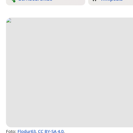
Foto:
Flodur63
,
CC BY-SA 4.0
.