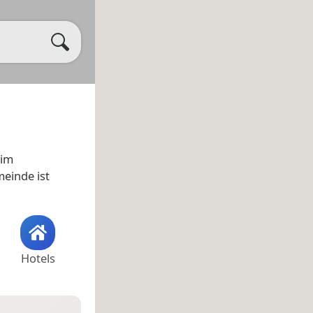
 im
meinde ist
Hotels