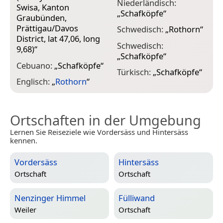
Niederländisch:
Swisa, Kanton
„
Schafköpfe
“
Graubünden,
Prättigau/Davos
Schwedisch:
„
Rothorn
“
District, lat 47,06, long
Schwedisch:
9,68)
“
„
Schafköpfe
“
Cebuano:
„
Schafköpfe
“
Türkisch:
„
Schafköpfe
“
Englisch:
„
Rothorn
“
Ortschaften in der Umgebung
Lernen Sie Reiseziele wie Vordersäss und Hintersäss
kennen.
Vordersäss
Hintersäss
Ortschaft
Ortschaft
Nenzinger Himmel
Fülliwand
Weiler
Ortschaft