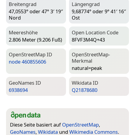
Breitengrad
Längengrad
47,0553° oder 47° 3′ 19″
9,68774° oder 9° 41′ 16″
Nord
Ost
Meereshöhe
Open Location Code
2.806 Meter (9.206 Fuß)
8FVF3M4Q+43
Open­Street­Map ID
Open­Street­Map-
Merkmal
node 460855606
natural=­peak
Geo­Names ID
Wiki­data ID
6938694
Q21878680
Diese Seite basiert auf
OpenStreetMap
,
GeoNames
,
Wikidata
und
Wikimedia Commons
.