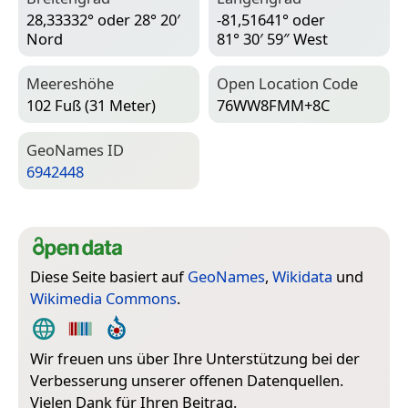
28,33332° oder 28° 20′
-81,51641° oder
Nord
81° 30′ 59″ West
Meereshöhe
Open Location Code
102 Fuß (31 Meter)
76WW8FMM+8C
Geo­Names ID
6942448
Diese Seite basiert auf
GeoNames
,
Wikidata
und
Wikimedia Commons
.
Wir freuen uns über Ihre Unterstützung bei der
Verbesserung unserer offenen Datenquellen.
Vielen Dank für Ihren Beitrag.