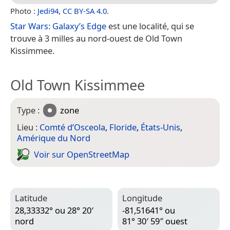
Photo :
Jedi94
,
CC BY-SA 4.0
.
Star Wars: Galaxy’s Edge
est une localité, qui se
trouve à 3 milles au nord-ouest de Old Town
Kissimmee.
Old Town Kissimmee
Type :
zone
Lieu :
Comté d’Osceola
,
Floride
,
États-Unis
,
Amérique du Nord
Voir sur Open­Street­Map
Latitude
Longitude
28,33332° ou 28° 20′
-81,51641° ou
nord
81° 30′ 59″ ouest