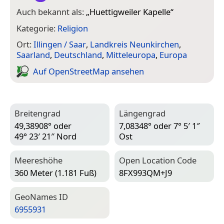
Auch bekannt als:
„
Huettigweiler Kapelle
“
Kategorie:
Religion
Ort:
Illingen / Saar
,
Landkreis Neunkirchen
,
Saarland
,
Deutschland
,
Mitteleuropa
,
Europa
Auf Open­Street­Map ansehen
Breitengrad
Längengrad
49,38908° oder
7,08348° oder 7° 5′ 1″
49° 23′ 21″ Nord
Ost
Meereshöhe
Open Location Code
360 Meter (1.181 Fuß)
8FX993QM+J9
Geo­Names ID
6955931