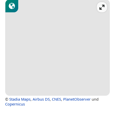
©
Stadia Maps
,
Airbus DS
,
CNES
,
PlanetObserver
und
Copernicus