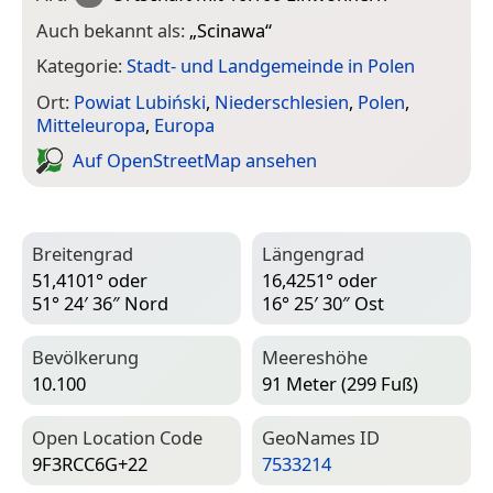
Auch bekannt als:
„
Scinawa
“
Kategorie:
Stadt- und Landgemeinde in Polen
Ort:
Powiat Lubiński
,
Niederschlesien
,
Polen
,
Mitteleuropa
,
Europa
Auf Open­Street­Map ansehen
Breitengrad
Längengrad
51,4101° oder
16,4251° oder
51° 24′ 36″ Nord
16° 25′ 30″ Ost
Bevölkerung
Meereshöhe
10.100
91 Meter (299 Fuß)
Open Location Code
Geo­Names ID
9F3RCC6G+22
7533214