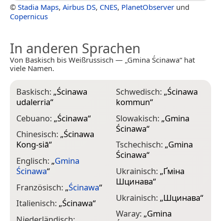
©
Stadia Maps
,
Airbus DS
,
CNES
,
PlanetObserver
und
Copernicus
In anderen Sprachen
Von Baskisch bis Weißrussisch — „Gmina Ścinawa“ hat
viele Namen.
Baskisch:
„
Ścinawa
Schwedisch:
„
Ścinawa
udalerria
“
kommun
“
Cebuano:
„
Ścinawa
“
Slowakisch:
„
Gmina
Ścinawa
“
Chinesisch:
„
Ścinawa
Kong-siā
“
Tschechisch:
„
Gmina
Ścinawa
“
Englisch:
„
Gmina
Ścinawa
“
Ukrainisch:
„
Ґміна
Шцинава
“
Französisch:
„
Ścinawa
“
Ukrainisch:
„
Шцинава
“
Italienisch:
„
Ścinawa
“
Waray:
„
Gmina
Niederländisch: