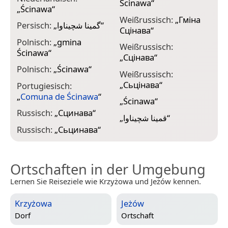
Ścinawa
“
„
Ścinawa
“
Weißrussisch:
„
Гміна
Persisch:
„
گمینا شچیناوا
“
Сцінава
“
Polnisch:
„
gmina
Weißrussisch:
Ścinawa
“
„
Сцінава
“
Polnisch:
„
Ścinawa
“
Weißrussisch:
„
Сьцінава
“
Portugiesisch:
„
Comuna de Ścinawa
“
„
Ścinawa
“
Russisch:
„
Сцинава
“
„
قمینا شچیناوا
“
Russisch:
„
Сьцинава
“
Ortschaften in der Umgebung
Lernen Sie Reiseziele wie Krzyżowa und Jeżów kennen.
Krzyżowa
Jeżów
Dorf
Ortschaft