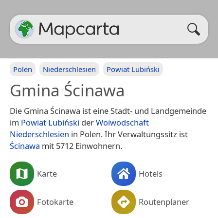
Polen
Niederschlesien
Powiat Lubiński
Gmina Ścinawa
Die Gmina Ścinawa ist eine Stadt- und Landgemeinde
im
Powiat Lubiński
der
Woiwodschaft
Niederschlesien
in Polen. Ihr Verwaltungssitz ist
Ścinawa
mit 5712 Einwohnern.
Karte
Hotels
Fotokarte
Routenplaner