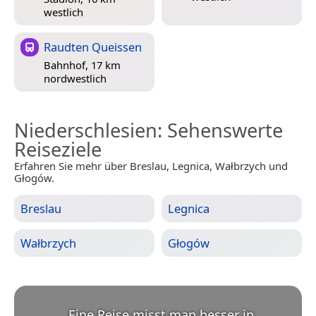
westlich
Raudten Queissen
Bahnhof, 17 km
nordwestlich
Niederschlesien
: Sehenswerte
Reiseziele
Erfahren Sie mehr über Breslau, Legnica, Wałbrzych und
Głogów.
Breslau
Legnica
Wałbrzych
Głogów
„
Eine Reise misst man besser in