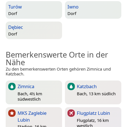
Turów
Iwno
Dorf
Dorf
Dębiec
Dorf
Bemerkenswerte Orte in der
Nähe
Zu den bemerkenswerten Orten gehören Zimnica und
Katzbach.
Zimnica
Katzbach
Bach, 4½ km
Bach, 13 km südlich
südwestlich
MKS Zaglebie
Flugplatz Lubin
Lubin
Flugplatz, 16 km
westlich
Stadion, 16 km