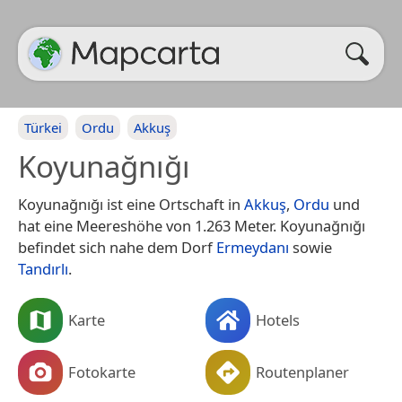
Türkei
Ordu
Akkuş
Koyunağnığı
Koyunağnığı ist eine Ortschaft in
Akkuş
,
Ordu
und
hat eine Meereshöhe von 1.263 Meter. Koyunağnığı
befindet sich nahe dem Dorf
Ermeydanı
sowie
Tandırlı
.
Karte
Hotels
Fotokarte
Routenplaner