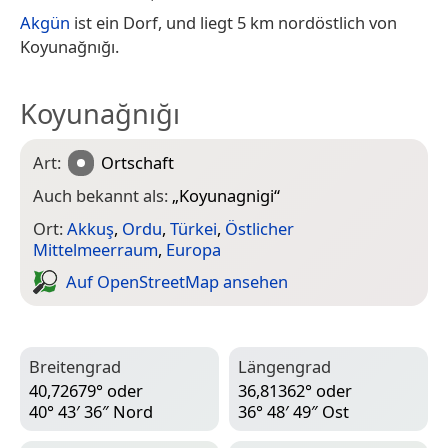
Akgün
ist ein Dorf, und liegt 5 km nordöstlich von
Koyunağnığı.
Koyunağnığı
Art:
Ortschaft
Auch bekannt als:
„
Koyunagnigi
“
Ort:
Akkuş
,
Ordu
,
Türkei
,
Östlicher
Mittelmeerraum
,
Europa
Auf Open­Street­Map ansehen
Breitengrad
Längengrad
40,72679° oder
36,81362° oder
40° 43′ 36″ Nord
36° 48′ 49″ Ost