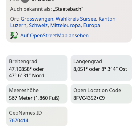
Auch bekannt als:
„
Staetebach
“
Ort:
Grosswangen
,
Wahlkreis Sursee
,
Kanton
Luzern
,
Schweiz
,
Mitteleuropa
,
Europa
Auf Open­Street­Map ansehen
Breitengrad
Längengrad
47,10858° oder
8,051° oder 8° 3′ 4″ Ost
47° 6′ 31″ Nord
Meereshöhe
Open Location Code
567 Meter (1.860 Fuß)
8FVC4352+C9
Geo­Names ID
7670414