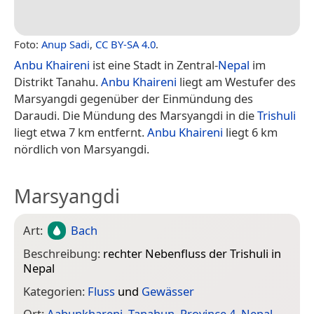
Foto:
Anup Sadi
,
CC BY-SA 4.0
.
Anbu Khaireni
ist eine Stadt in Zentral-
Nepal
im
Distrikt Tanahu.
Anbu Khaireni
liegt am Westufer des
Marsyangdi gegenüber der Einmündung des
Daraudi. Die Mündung des Marsyangdi in die
Trishuli
liegt etwa 7 km entfernt.
Anbu Khaireni
liegt 6 km
nördlich von Marsyangdi.
Marsyangdi
Art:
Bach
Beschreibung:
rechter Nebenfluss der Trishuli in
Nepal
Kategorien:
Fluss
und
Gewässer
Ort:
Aabunkhareni
,
Tanahun
,
Province 4
,
Nepal
,