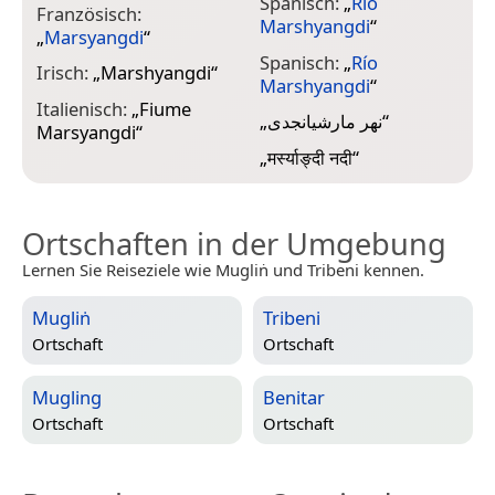
Spanisch:
„
Rio
Französisch:
Marshyangdi
“
„
Marsyangdi
“
Spanisch:
„
Río
Irisch:
„
Marshyangdi
“
Marshyangdi
“
Italienisch:
„
Fiume
„
نهر مارشيانجدى
“
Marsyangdi
“
„
मर्स्याङ्दी नदी
“
Ortschaften in der Umgebung
Lernen Sie Reiseziele wie Mugliṅ und Tribeni kennen.
Mugliṅ
Tribeni
Ortschaft
Ortschaft
Mugling
Benitar
Ortschaft
Ortschaft