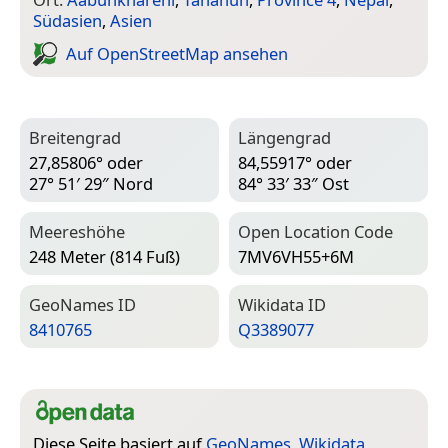
Südasien
,
Asien
Auf Open­Street­Map ansehen
Breitengrad
Längengrad
27,85806° oder
84,55917° oder
27° 51′ 29″ Nord
84° 33′ 33″ Ost
Meereshöhe
Open Location Code
248 Meter (814 Fuß)
7MV6VH55+6M
Geo­Names ID
Wiki­data ID
8410765
Q3389077
Diese Seite basiert auf
GeoNames
,
Wikidata
,