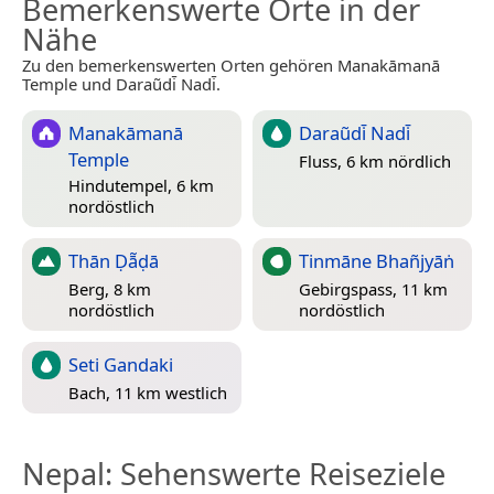
Bemerkenswerte Orte in der
Nähe
Zu den bemerkenswerten Orten gehören Manakāmanā
Temple und Daraũdi̇̄ Nadi̇̄.
Manakāmanā
Daraũdi̇̄ Nadi̇̄
Temple
Fluss, 6 km nördlich
Hindutempel, 6 km
nordöstlich
Thān Ḍā̃ḍā
Tinmāne Bhañjyāṅ
Berg, 8 km
Gebirgspass, 11 km
nordöstlich
nordöstlich
Seti Gandaki
Bach, 11 km westlich
Nepal
: Sehenswerte Reiseziele