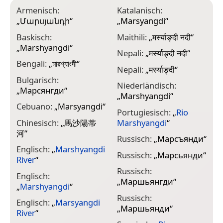
Armenisch:
Katalanisch:
„
Մարսյանդի
“
„
Marsyangdi
“
Baskisch:
Maithili:
„
मर्स्याङ्दी नदी
“
„
Marshyangdi
“
Nepali:
„
मर्स्याङ्दी नदी
“
Bengali:
„
মারশ্যাংদী
“
Nepali:
„
मर्स्याङ्दी
“
Bulgarisch:
Niederländisch:
„
Марсянгди
“
„
Marshyangdi
“
Cebuano:
„
Marsyangdi
“
Portugiesisch:
„
Rio
Chinesisch:
„
馬沙陽蒂
Marshyangdi
“
河
“
Russisch:
„
Марсъянди
“
Englisch:
„
Marshyangdi
Russisch:
„
Марсьянди
“
River
“
Russisch:
Englisch:
„
Маршьянгди
“
„
Marshyangdi
“
Russisch:
Englisch:
„
Marsyangdi
„
Маршьянди
“
River
“