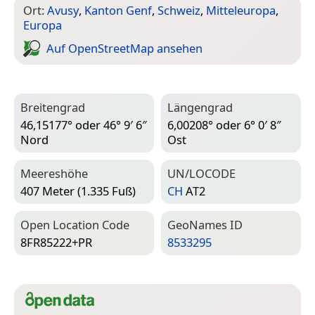
Ort:
Avusy
,
Kanton Genf
,
Schweiz
,
Mitteleuropa
,
Europa
Auf Open­Street­Map ansehen
Breitengrad
Längengrad
46,15177° oder 46° 9′ 6″
6,00208° oder 6° 0′ 8″
Nord
Ost
Meereshöhe
UN/LOCODE
407 Meter (1.335 Fuß)
CH
AT2
Open Location Code
Geo­Names ID
8FR85222+PR
8533295