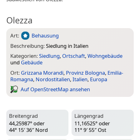
Olezza
Art:
Behausung
Beschreibung:
Siedlung in Italien
Kategorien:
Siedlung
,
Ortschaft
,
Wohngebäude
und
Gebäude
Ort:
Grizzana Morandi
,
Provinz Bologna
,
Emilia-
Romagna
,
Nordostitalien
,
Italien
,
Europa
Auf Open­Street­Map ansehen
Breitengrad
Längengrad
44,25987° oder
11,16525° oder
44° 15′ 36″ Nord
11° 9′ 55″ Ost