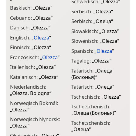
Schwedisch:
„
Olezza
“
Baskisch:
„
Olezza
“
Serbisch:
„
Olezza
“
Cebuano:
„
Olezza
“
Serbisch:
„
Олеца
“
Dänisch:
„
Olezza
“
Slowakisch:
„
Olezza
“
Englisch:
„
Olezza
“
Slowenisch:
„
Olezza
“
Finnisch:
„
Olezza
“
Spanisch:
„
Olezza
“
Französisch:
„
Olezza
“
Tagalog:
„
Olezza
“
Italienisch:
„
Olezza
“
Tatarisch:
„
Олеца
Katalanisch:
„
Olezza
“
(Болонья)
“
Niederländisch:
Tatarisch:
„
Олеца
“
„
Olezza, Bologna
“
Tschechisch:
„
Olezza
“
Norwegisch Bokmål:
Tschetschenisch:
„
Olezza
“
„
Олеца (Болонья)
“
Norwegisch Nynorsk:
Tschetschenisch:
„
Olezza
“
„
Олеца
“
Okzitanisch:
„
Olezza
“