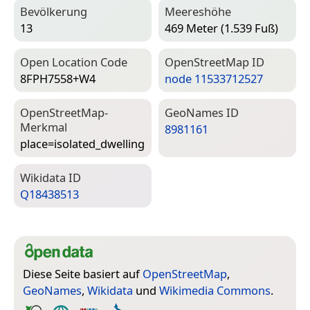
Bevölkerung
Meereshöhe
13
469 Meter (1.539 Fuß)
Open Location Code
Open­Street­Map ID
8FPH7558+W4
node 11533712527
Open­Street­Map-
Geo­Names ID
Merkmal
8981161
place=­isolated_dwelling
Wiki­data ID
Q18438513
Diese Seite basiert auf
OpenStreetMap
,
GeoNames
,
Wikidata
und
Wikimedia Commons
.