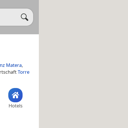
inz Matera
,
rtschaft
Torre
Hotels