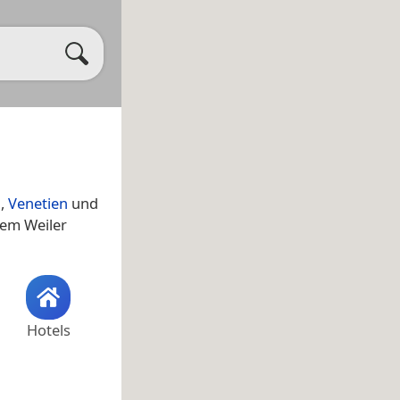
a
,
Venetien
und
dem Weiler
Hotels