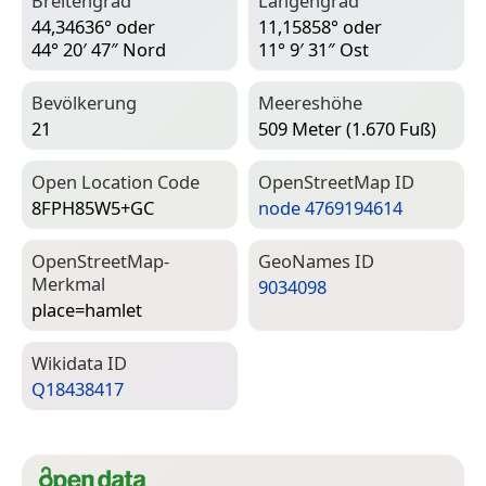
Breitengrad
Längengrad
44,34636° oder
11,15858° oder
44° 20′ 47″ Nord
11° 9′ 31″ Ost
Bevölkerung
Meereshöhe
21
509 Meter (1.670 Fuß)
Open Location Code
Open­Street­Map ID
8FPH85W5+GC
node 4769194614
Open­Street­Map-
Geo­Names ID
Merkmal
9034098
place=­hamlet
Wiki­data ID
Q18438417