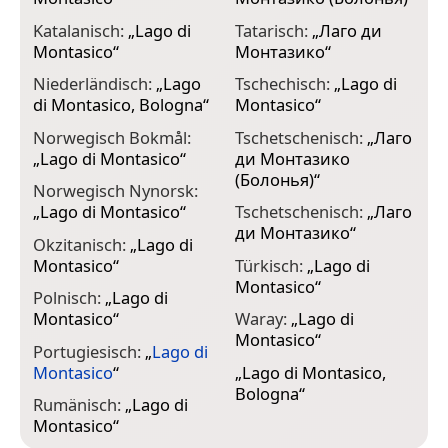
Katalanisch:
„
Lago di
Tatarisch:
„
Лаго ди
Montasico
“
Монтазико
“
Niederländisch:
„
Lago
Tschechisch:
„
Lago di
di Montasico, Bologna
“
Montasico
“
Norwegisch Bokmål:
Tschetschenisch:
„
Лаго
„
Lago di Montasico
“
ди Монтазико
(Болонья)
“
Norwegisch Nynorsk:
„
Lago di Montasico
“
Tschetschenisch:
„
Лаго
ди Монтазико
“
Okzitanisch:
„
Lago di
Montasico
“
Türkisch:
„
Lago di
Montasico
“
Polnisch:
„
Lago di
Montasico
“
Waray:
„
Lago di
Montasico
“
Portugiesisch:
„
Lago di
Montasico
“
„
Lago di Montasico,
Bologna
“
Rumänisch:
„
Lago di
Montasico
“