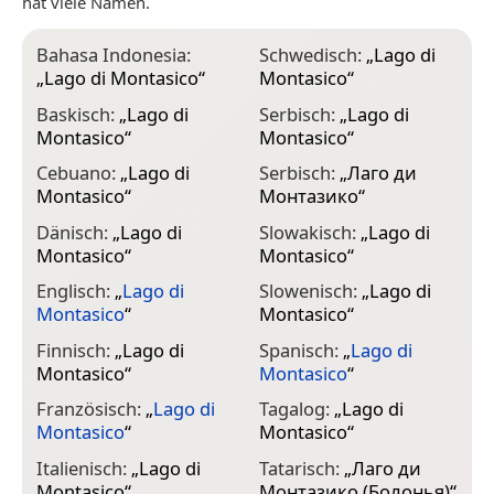
hat viele Namen.
Bahasa Indonesia:
Schwedisch:
„
Lago di
„
Lago di Montasico
“
Montasico
“
Baskisch:
„
Lago di
Serbisch:
„
Lago di
Montasico
“
Montasico
“
Cebuano:
„
Lago di
Serbisch:
„
Лаго ди
Montasico
“
Монтазико
“
Dänisch:
„
Lago di
Slowakisch:
„
Lago di
Montasico
“
Montasico
“
Englisch:
„
Lago di
Slowenisch:
„
Lago di
Montasico
“
Montasico
“
Finnisch:
„
Lago di
Spanisch:
„
Lago di
Montasico
“
Montasico
“
Französisch:
„
Lago di
Tagalog:
„
Lago di
Montasico
“
Montasico
“
Italienisch:
„
Lago di
Tatarisch:
„
Лаго ди
Montasico
“
Монтазико (Болонья)
“