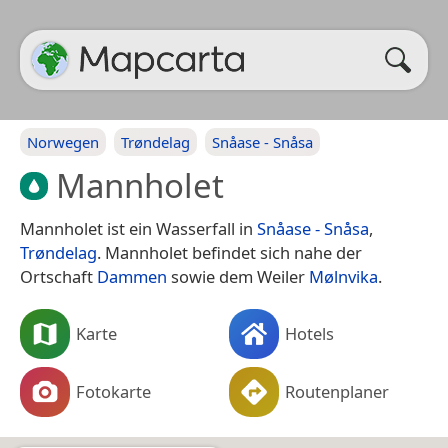
Norwegen
Trøndelag
Snåase - Snåsa
Mannholet
Mannholet ist ein Wasserfall in
Snåase - Snåsa
,
Trøndelag
. Mannholet befindet sich nahe der
Ortschaft
Dammen
sowie dem Weiler
Mølnvika
.
Karte
Hotels
Fotokarte
Routenplaner