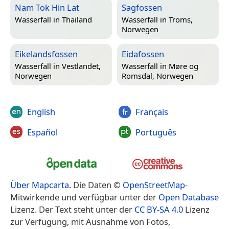
Nam Tok Hin Lat
Sagfossen
Wasserfall in
Thailand
Wasserfall in
Troms,
Norwegen
Eikelandsfossen
Eidafossen
Wasserfall in
Vestlandet,
Wasserfall in
Møre og
Norwegen
Romsdal, Norwegen
English
Français
Español
Português
Über Mapcarta
. Die Daten ©
OpenStreetMap
-
Mitwirkende und verfügbar unter der
Open Database
Lizenz. Der Text steht unter der
CC BY-SA 4.0
Lizenz
zur Verfügung, mit Ausnahme von Fotos,