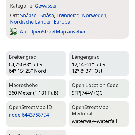
Kategorie:
Gewässer
Ort:
Snåase - Snåsa
,
Trøndelag
,
Norwegen
,
Nordische Länder
,
Europa
Auf Open­Street­Map ansehen
Breitengrad
Längengrad
64,25688° oder
12,14361° oder
64° 15′ 25″ Nord
12° 8′ 37″ Ost
Meereshöhe
Open Location Code
360 Meter (1.181 Fuß)
9FPJ744V+QC
Open­Street­Map ID
Open­Street­Map-
Merkmal
node 6443768754
waterway=­waterfall