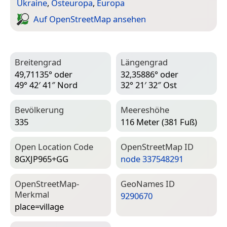
Ukraine
,
Osteuropa
,
Europa
Auf Open­Street­Map ansehen
Breitengrad
Längengrad
49,71135° oder
32,35886° oder
49° 42′ 41″ Nord
32° 21′ 32″ Ost
Bevölkerung
Meereshöhe
335
116 Meter (381 Fuß)
Open Location Code
Open­Street­Map ID
8GXJP965+GG
node 337548291
Open­Street­Map-
Geo­Names ID
Merkmal
9290670
place=­village