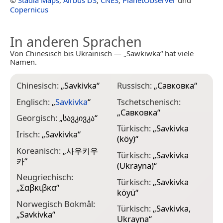
©
Stadia Maps
,
Airbus DS
,
CNES
,
PlanetObserver
und
Copernicus
In anderen Sprachen
Von Chinesisch bis Ukrainisch — „Sawkiwka“ hat viele
Namen.
Chinesisch:
„
Savkivka
“
Russisch:
„
Савковка
“
Englisch:
„
Savkivka
“
Tschetschenisch:
„
Савковка
“
Georgisch:
„
სავკივკა
“
Türkisch:
„
Savkivka
Irisch:
„
Savkivka
“
(köy)
“
Koreanisch:
„
사우키우
Türkisch:
„
Savkivka
카
“
(Ukrayna)
“
Neugriechisch:
Türkisch:
„
Savkivka
„
Σαβκιβκα
“
köyü
“
Norwegisch Bokmål:
Türkisch:
„
Savkivka,
„
Savkivka
“
Ukrayna
“