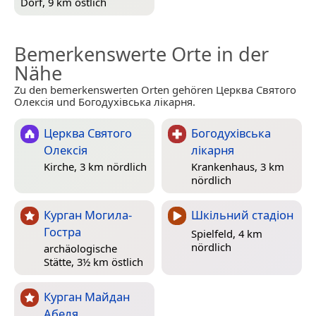
Dorf, 9 km östlich
Bemerkenswerte Orte in der
Nähe
Zu den bemerkenswerten Orten gehören Церква Святого
Олексія und Богодухівська лікарня.
Церква Святого
Богодухівська
Олексія
лікарня
Kirche, 3 km nördlich
Krankenhaus, 3 km
nördlich
Курган Могила-
Шкільний стадіон
Гостра
Spielfeld, 4 km
nördlich
archäologische
Stätte, 3½ km östlich
Курган Майдан
Абеля