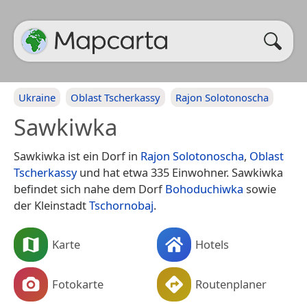
Ukraine
Oblast Tscherkassy
Rajon Solotonoscha
Sawkiwka
Sawkiwka ist ein Dorf in
Rajon Solotonoscha
,
Oblast
Tscherkassy
und hat etwa 335 Einwohner. Sawkiwka
befindet sich nahe dem Dorf
Bohoduchiwka
sowie
der Kleinstadt
Tschornobaj
.
Karte
Hotels
Fotokarte
Routenplaner