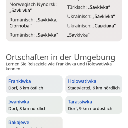
Norwegisch Nynorsk:
Türkisch:
„
Savkivka
“
„
Savkivka
“
Ukrainisch:
„
Savkivka
“
Rumänisch:
„
Savkivka,
Ciornobai
“
Ukrainisch:
„
Савківка
“
Rumänisch:
„
Savkivka
“
„
Savkivka
“
Ortschaften in der Umgebung
Lernen Sie Reiseziele wie Frankiwka und Holowatiwka
kennen.
Frankiwka
Holowatiwka
Dorf, 6 km östlich
Stadtviertel, 6 km nördlich
Iwaniwka
Tarassiwka
Dorf, 8 km nördlich
Dorf, 9 km nordöstlich
Bakajewe