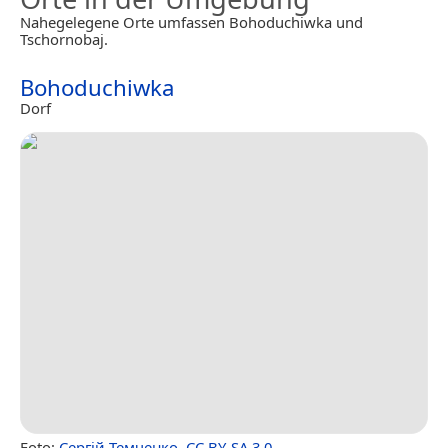
Nahegelegene Orte umfassen Bohoduchiwka und
Tschornobaj.
Bohoduchiwka
Dorf
Foto:
Сергій Темченко
,
CC BY-SA 3.0
.